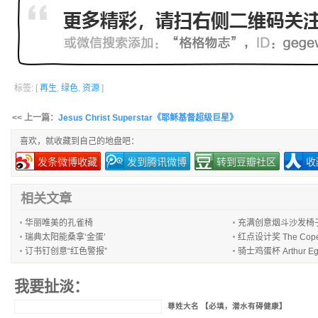
标签: [
再生
,
绿色
,
资源
]
<< 上一篇：
Jesus Christ Superstar《耶稣基督超级巨星》
喜欢，就收藏到自己的地盘吧：
发条微博收藏
发到腾讯微博
转到豆瓣社区
收
相关文章
华丽唯美的孔雀椅
充满创意烟斗沙发椅
瑞典太阳能桑拿‘金蛋’
红点设计奖 The Cope
订书钉创意“红色警报”
骑士鸡蛋杯 Arthur Eg
我要扯淡：
尊姓大名 【必填，潜水有碍健康】