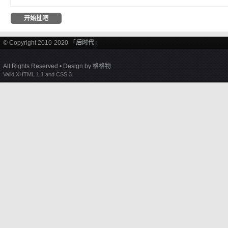
© Copyright 2010-2020 「
后时代
」
All Rights Reserved • Design by
格格物
.
Valid XHTML 1.1 and CSS 3.