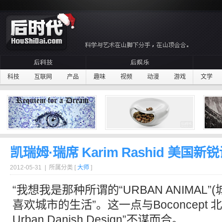
科技
互联网
产品
趣味
视频
动漫
游戏
文学
凯瑞姆·瑞席 Karim Rashid 美国新
2012-05-31 | 所属分类 [
大师
]
“我想我是那种所谓的“URBAN ANIMAL”
喜欢城市的生活”。这一点与Boconcept
Urban Danish Design”不谋而合。