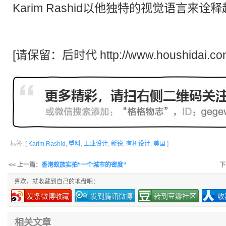
Karim Rashid以他独特的视觉语言来
[请保留：
后时代
http://www.houshidai.co
标签: [
Karim Rashid
,
塑料
,
工业设计
,
新锐
,
有机设计
,
美国
]
<< 上一篇：
香港蚁族实拍“一个城市的密度”
下
喜欢，就收藏到自己的地盘吧：
发条微博收藏
发到腾讯微博
转到豆瓣社区
收
相关文章