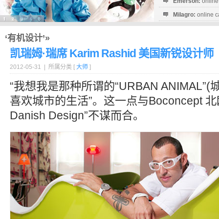
Emerson:
online
Milagro:
online c
Esperanza:
sofo
startguthaben...
‘有机设计’»
凯瑞姆·瑞席 Karim Rashid 美国新锐设计师
2012-05-31 | 所属分类 [
大师
]
“我想我是那种所谓的“URBAN ANIMAL”
喜欢城市的生活”。这一点与Boconcept 北
Danish Design”不谋而合。