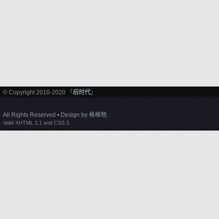
© Copyright 2010-2020 「
后时代
」
All Rights Reserved • Design by
格格物
.
Valid XHTML 1.1 and CSS 3.