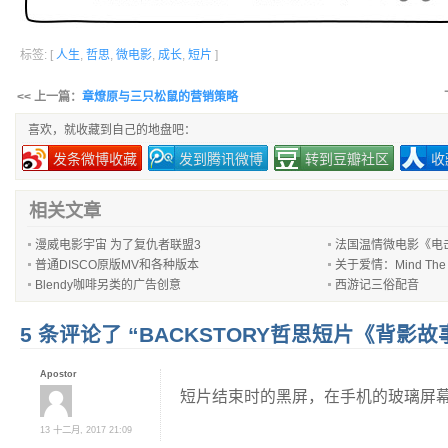
标签: [
人生
,
哲思
,
微电影
,
成长
,
短片
]
<< 上一篇：
章燎原与三只松鼠的营销策略
喜欢，就收藏到自己的地盘吧：
发条微博收藏
发到腾讯微博
转到豆瓣社区
收
相关文章
漫威电影宇宙 为了复仇者联盟3
法国温情微电影《电击超人
普通DISCO原版MV和各种版本
关于爱情：Mind The 
Blendy咖啡另类的广告创意
西游记三俗配音
5 条评论了 “BACKSTORY哲思短片《背影故
Apostor
短片结束时的黑屏，在手机的玻璃屏
13 十二月, 2017 21:09