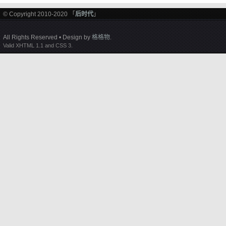
© Copyright 2010-2020 「
后时代
」
All Rights Reserved • Design by
格格物
.
Valid XHTML 1.1 and CSS 3.