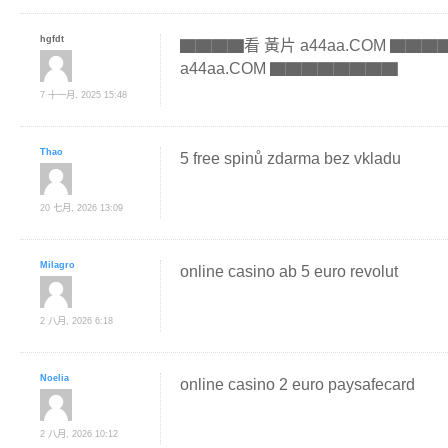
hgfdt
▇▇▇▇看 黃片 a44aa.COM ▇
a44aa.COM ▇▇▇▇▇▇▇▇
7 十一月, 2025 15:48
Thao
5 free spinů zdarma bez vkladu
20 七月, 2026 13:09
Milagro
online casino ab 5 euro revolut
2 八月, 2026 6:18
Noelia
online casino 2 euro paysafecard
2 八月, 2026 10:12