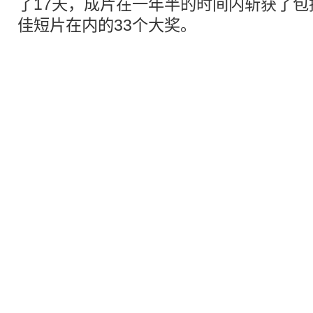
了17天，成片在一年半的时间内斩获了
佳
短片
在内的33个大奖。