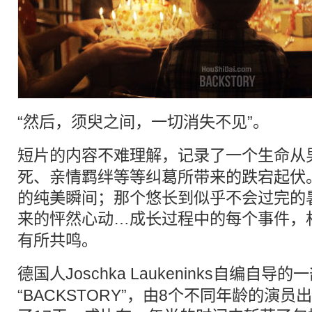
“然后，须臾之间，一切消失不见”。
短片
的内容不难理解，记录了一个生命从
死、亲情羁绊等等纠葛所带来的跌宕起伏
的纯美瞬间；那个悠长到似乎不会过完的
来的怦然心动…
成长
过程中的每个事件，
有所共鸣。
德国人Joschka Laukeninks自编自导的
“BACKSTORY”，由8个不同年龄的演