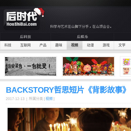
科技
互联网
产品
趣味
视频
动漫
游戏
文学
BACKSTORY哲思短片《背影故事》
2017-12-13 | 所属分类 [
视频
]