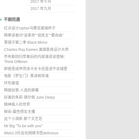
2017 年十月
2017 年九月
不期而遇
红点设计cipher马赛克玻璃杯子
韩寒读者问“谈革命”“说民主”“要自由”
黑镜子第二季 Black Mirror
Charles Ray Eames 美国家具设计大师
乔布斯回归苹果后的内部演讲谈营销：
Think Differen
即使变成甲壳虫卡夫卡还是进不去城堡
电影《罗生门》黑泽明导演
环形废墟
韩国创意-人造的屏幕
好美的朱莉·德尔佩 Julie Delpy
精神病人的世界
柳岩-最性感女主播
这个小清新 那个文艺范
Mr Big "To be with you"
Web2.0社会化网络书签delicious