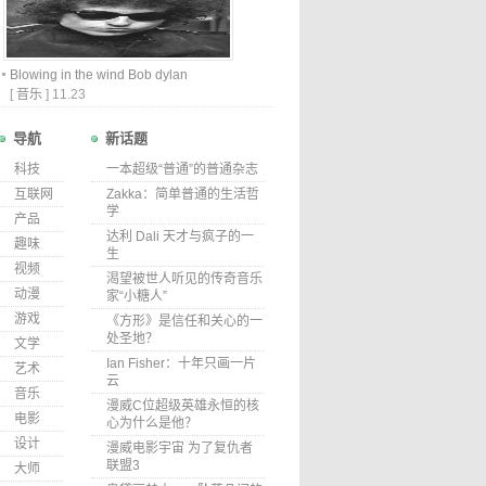
Blowing in the wind Bob dylan
[
音乐
]
11.23
导航
新话题
科技
一本超级“普通”的普通杂志
互联网
Zakka：简单普通的生活哲
学
产品
达利 Dali 天才与疯子的一
趣味
生
视频
渴望被世人听见的传奇音乐
动漫
家“小糖人”
游戏
《方形》是信任和关心的一
处圣地？
文学
Ian Fisher：十年只画一片
艺术
云
音乐
漫威C位超级英雄永恒的核
电影
心为什么是他？
设计
漫威电影宇宙 为了复仇者
联盟3
大师