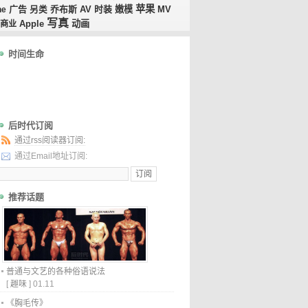
苹果
广告
乔布斯
AV
时装
嫩模
MV
ne
另类
写真
动画
商业
Apple
时间生命
后时代订阅
通过rss阅读器订阅:
通过Email地址订阅:
推荐话题
普通与文艺的各种俗语说法
[
趣味
]
01.11
《胸毛传》