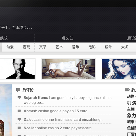
动漫
游戏
文学
艺术
音乐
电影
设计
大师
后评论
后
动物
Sejarah Kuno:
I am genuinely happy to glance at this
weblog po...
机
演
车模
Ahmed:
casino google pay ab 15 euro...
象力
Dale:
casino ohne limit mastercard einzahlung...
城市
Noelia:
online casino 2 euro paysafecard...
色幽
广告