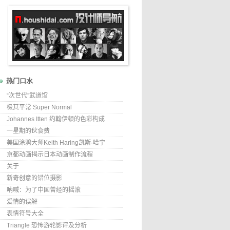
热门口水
“次世代”武道馆
极其平常 Super Normal
Johannes Itten 约翰伊顿的色彩构成
一星期的伙食费
美国涂鸦大师Keith Haring凯斯·哈宁
京都动画揭示日本动画制作流程
关于
新奇创意的错位摄影
呐喊：为了中国曾经的摇滚
爱情的误解
表情符号大全
Triangle 恐怖游轮影评及分析