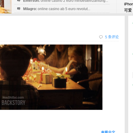
Emerson:
online casino 2 euro mindesteinzahlung...
iPho
Milagro:
online casino ab 5 euro revolut...
可爱
Esperanza:
sofortüberweisung casino
startguthaben...
5 条评论
查看全文…