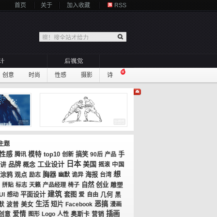
首页
关于
加入收藏
RSS
创意
时尚
性感
摄影
诗
主题
性感
模特
top10
搞笑
手
腾讯
创新
90后
产品
日本
工业设计
美国
讲
品牌
概念
摇滚
中国
想
胸器
涂鸦
观点
海报
励志
幽默
诡异
台湾
自然
创业
拼贴
标志
天籁
产品经理
椅子
雕塑
建筑
平面设计
套图
几何
UI
感动
爱
自由
黑
生活
恶搞
美女
短片
默
波普
Facebook
漫画
插画
创意
爱情
奥斯卡
图形
Logo
人性
营销