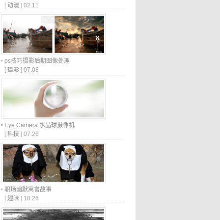
[
动漫
]
02.11
ps技巧摄影后期图像处理
[
摄影
]
07.08
Eye Camera 水晶球摄像机
[
科技
]
07.26
职场幽默寓言故事
[
趣味
]
10.26