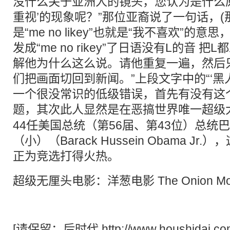
没什么关于亚洲人的镜头，您认为是什么
重视’的现象呢？”那位亚裔说了一句话，
是“me no likey”也就是“我不喜欢”的
发成“me no rikey”了日语没有L的音 
解他为什么这么说。请他重复一遍，然后
们把画面切回到新闻。”上段文字中的“‘黑
一个很没常识的低级错误，首先有没有这个
题，其次此人显然是在
恶搞
世界唯一超级
44任美国总统（第56届、第43位）总统巴
（小）（Barack Hussein Obama J
正为竞选打得火热。
超级
无厘头
电影：洋葱电影 The Onion Mo
[请保留：
后时代
http://www.houshidai.co