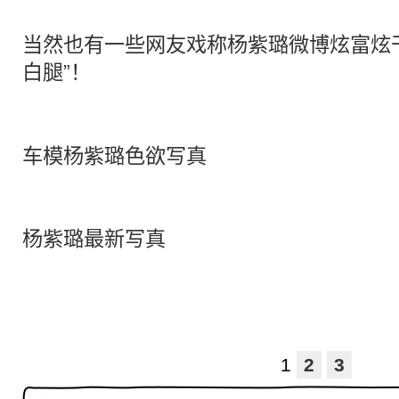
当然也有一些网友戏称杨紫璐微博炫富炫
白腿
”！
车模杨紫璐色欲写真
杨紫璐最新写真
1
2
3