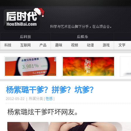
科技
互联网
产品
趣味
视频
动漫
游戏
文学
杨紫璐干爹？拼爹？坑爹？
2012-05-22 | 所属分类 [
性感
]
杨紫璐炫
干爹
吓坏网友。