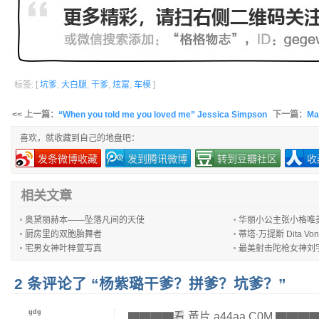
标签: [
坑爹
,
大白腿
,
干爹
,
炫富
,
车模
]
<< 上一篇：
“When you told me you loved me” Jessica Simpson
下一篇：
M
喜欢，就收藏到自己的地盘吧：
发条微博收藏
发到腾讯微博
转到豆瓣社区
收
相关文章
奥黛丽赫本——坠落凡间的天使
华丽小公主张小格唯
厨房里的双胞胎舞者
蒂塔·万提斯 Dita Vo
宅男女神叶梓萱写真
最美射击陀枪女神刘
2 条评论了 “杨紫璐干爹？拼爹？坑爹？”
gdg
▇▇▇▇看 黃片 a44aa.C0M ▇▇