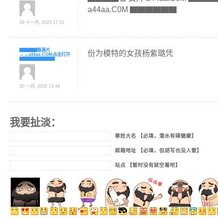
a44aa.C0M ▇▇▇▇▇▇
29 十一月, 2025 17:21
▇▇▇▇看黃片
份为模特的女孩杨紫璐凭
→→a44aa.COM点击打开
▇▇▇▇▇▇▇▇
20 一月, 2026 13:44
我要扯淡：
尊姓大名 【必填，潜水有碍健康】
邮箱地址 【必填，但胡写也没人管】
站点 【暂时没有就空着吧】