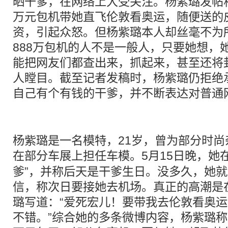
晒干爹，在网络上大受关注。杨紫璐发帖称
万元包机带她直飞伦敦看奥运，随便送的
资，引起众怒。但杨紫璐本人却丝毫不为
888万包机的人不是一般人，只要她想，她
能把网友们都查出来，抓起来，甚至还将
人瞠目。截至记者发稿时，杨紫璐仍拒绝
自己有个有钱的干爹，并不断表达对普通
杨紫璐是一名模特，21岁，曾为部分时
在部分车展上担任
车模
。5月15日晚，她
爹”，并称后天是干爹生日。没多久，她
信，称次日要接她去机场。真正的高潮是在
璐写道：“爱死宏儿！要带我去伦敦看奥
不错。”综合她的多条微博内容，杨紫璐称她