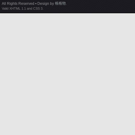
All Rights Reserved • Design by
格格物
.
Valid XHTML 1.1 and CSS 3.