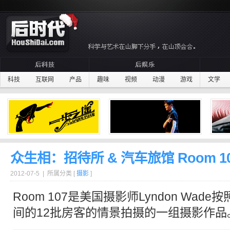
科技
互联网
产品
趣味
视频
动漫
游戏
文学
众生相：招待所 & 汽车旅馆 Room 1
2012-07-5 | 所属分类 [
摄影
]
Room 107是美国摄影师Lyndon Wad
间的12批房客的情景拍摄的一组摄影作品