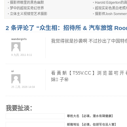
摄影师眼里的黑色幽默
Harold Edgerton
梦中的超现实奇幻世界
超现实彩色黑白老照
立体主义视错觉艺术摄影
摄影师Josh Somm
2 条评论了 “众生相：招待所 & 汽车旅馆 Room
wandergirls
我觉得就是抄袭啊 不过抄出了中国特
9 九月, 2011 8:11
ui
㸔 黃 魸【 T55V.CC 】浏 览 噐 咑 开 
妺 ِ子㊙️
25 二月, 2026 14:04
我要扯淡：
尊姓大名 【必填，潜水有碍健康】
邮箱地址 【必填，但胡写也没人管】