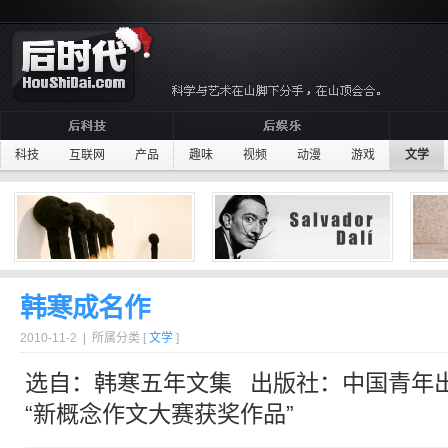
科技
互联网
产品
趣味
视频
动漫
游戏
文学
韩寒成名作
2010-11-2 | 所属分类 [
文学
]
选自：
韩寒
五年文集 出版社：中国青年
“新概念作文大赛获奖作品”