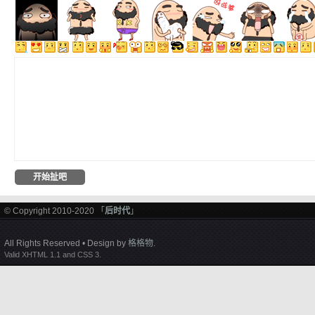
© Copyright 2010-2020 「
后时代
」
All Rights Reserved • Design by
格格物
.
Valid XHTML 1.1 and CSS 3.