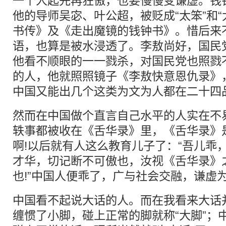
一个人起先再狂傲，也要慢慢变谦虚。钱
他的导师吴宓、叶公超，被贬成“太笨”和“
书传》及《走出魔镜的钱钟书》。惜后来
语，也算是被水浸透了。李敖尚好，国民
他看不顺眼的一一戮杀，对国民党也照戮
的人，他就照照镜子《李敖快意恩仇录》
中国又能出几个这类为文为人都在二十四
然而在中国做个直言自己水平的人实在不
轶事都被收在《舌华录》里，《舌华录》
啊!以后就有人这么教育儿子了：“吾儿乖
才华，切记断不可傲也，汝视《舌华录》
也!”中国人便乖了，广与社会交融，谦虚
中国看不起说大话的人。而在我看来大话
缠惯了小脚，碰上正常的脚就称“大脚”；中