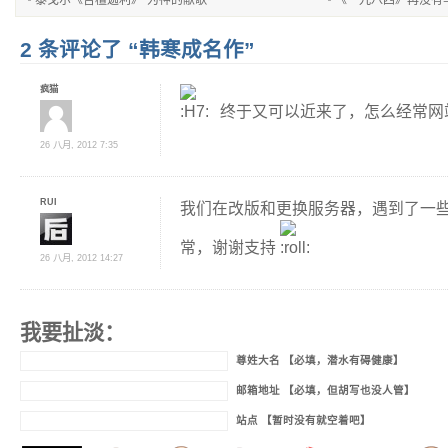
泰戈尔《吉檀迦利》“为神的献歌”
《一九八四》再没有
2 条评论了 “韩寒成名作”
疯猫
终于又可以近来了，怎么经常网
26 八月, 2012 7:35
RUI
我们在改版和更换服务器，遇到了一
常，谢谢支持
26 八月, 2012 14:27
我要扯淡：
尊姓大名 【必填，潜水有碍健康】
邮箱地址 【必填，但胡写也没人管】
站点 【暂时没有就空着吧】