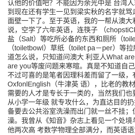
认他的价值吧？不能因为余光中是 台湾
到现在还有学生一见到梁实秋的名字就骂
面壁一下了。至于英语，我的一帮从澳大
说，空学了六年英语，连筷子 （chopstiC
盐（Salt）等吃所必备的东西和厕所（toil
（toiletbowl）草纸（toilet pa－pe
道怎么说，只知道问澳大 利亚人What are you
are you等废问题来寒暄。真是不知道自
不过可喜的是笔者因理科差而留了一级，
OxfonlEnglish（牛津英 语），比老
需要的人才是专长于一类的，当然我们也
从小学一年级 就专攻什么，为直达目的
备要去公共浴室
洗澡
而出门就一丝不挂；
澡
。我曾从《知音》杂志上看见一个处境
他两次高 考数学物理全部满分，而英语