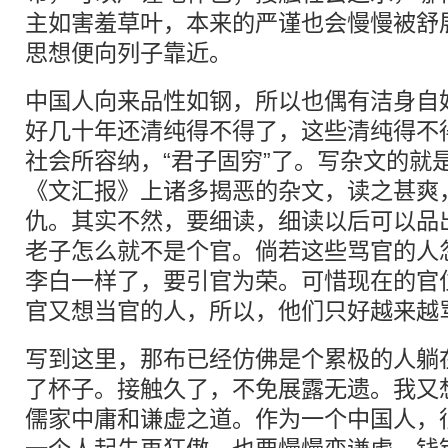
主如害羞草叶，本来的严谨也会慢慢被舒
思想便向列子靠近。
中国人向来品性如钢，所以也偶有洁身自
好几十年还清纯得不得了，这些清纯得不
社会所容纳，“君子固穷”了。写杂文的就
《文汇报》上诸多揭恶的杂文，读之甚爽
仇。其实不然，要细读，细读以后可以品
老子怎么就不是个官。倘若这些骂官的人
李白一样了，要引官为荣。可惜现在的官
官又想当官的人，所以，他们只好越来越
写到这里，那布已经仿佛是个累极的人躺
了杯子。接触久了，不免展露无遗。我又
儒家中庸和谦虚之道。作为一个中国人，