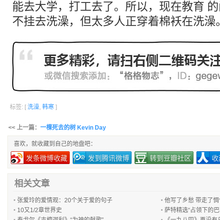
能去大学，打工去了。所以，现在教育 
不挂去洗澡，但太多人正穿着棉袄在洗澡
标签: [
洗澡
,
韩寒
]
<< 上一篇：
一棵死去的树 Kevin Day
喜欢，就收藏到自己的地盘吧：
发条微博收藏
发到腾讯微博
转到豆瓣社区
收
相关文章
张爱玲的爱情观：20个关于爱的句子
他写了乡愁 带走了惆
10又1/2章世界史
萨特精选“占领下的巴黎