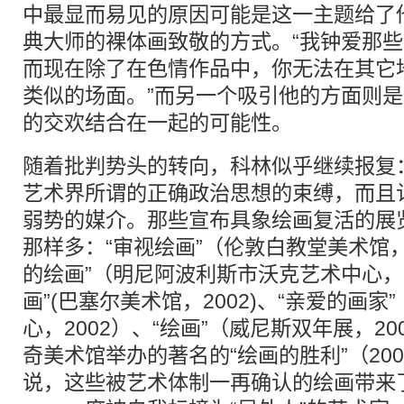
中最显而易见的原因可能是这一主题给了
典大师的裸体画致敬的方式。“我钟爱那
而现在除了在色情作品中，你无法在其它
类似的场面。”而另一个吸引他的方面则
的交欢结合在一起的可能性。
随着批判势头的转向，科林似乎继续报复
艺术界所谓的正确政治思想的束缚，而且
弱势的媒介。那些宣布具象绘画复活的展
那样多：“审视绘画”（伦敦白教堂美术馆，
的绘画”（明尼阿波利斯市沃克艺术中心，2
画”(巴塞尔美术馆，2002)、“亲爱的画家
心，2002）、“绘画”（威尼斯双年展，2
奇美术馆举办的著名的“绘画的胜利”（20
说，这些被艺术体制一再确认的绘画带来