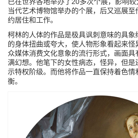
已在世界各地举办了20多次个展，影响较大
当代艺术博物馆举办的个展，后又巡展至
约居住和工作。
柯林的人体的作品是极具讽刺意味的具象
的身体扭曲或夸大，使人物形象看起来怪
众媒体消费文化意象的流行形式，画面具
满幻想。他笔下的女性病态，怪异，但是
示特权阶级。而他将作品一直保持着
色情
衡。