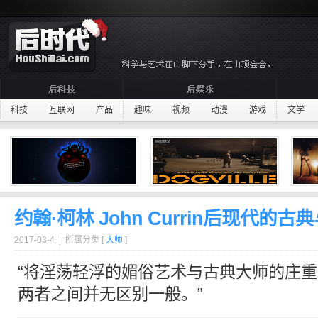
科技
互联网
产品
趣味
视频
动漫
游戏
文学
约翰·柯林 John Currin后现代的古
2017-03-4 | 所属分类 [
大师
]
“将淫荡轻浮的媚俗艺术与
古典
大师的庄重
两者之间并无区别一般。”