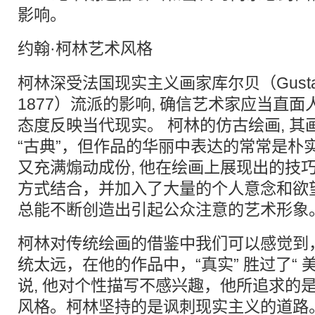
影响。
约翰·柯林
艺术风格
柯林深受法国现实主义画家库尔贝（Gustave C
1877）流派的影响, 确信艺术家应当直
态度反映当代现实。 柯林的仿古绘画, 
“古典”，但作品的华丽中表达的常常是朴实
又充满煽动成份, 他在绘画上展现出的技巧
方式结合，并加入了大量的个人意念和欲
总能不断创造出引起公众注意的艺术形象
柯林对传统绘画的借鉴中我们可以感觉到
统太远，在他的作品中，“真实” 胜过了“ 美
说, 他对个性描写不感兴趣，他所追求的
风格。柯林坚持的是讽刺现实主义的道路