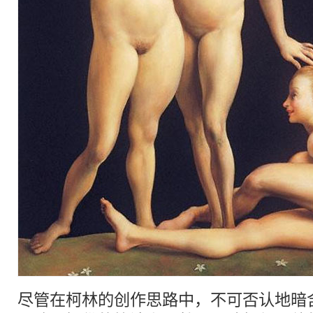
尽管在柯林的创作思路中，不可否认地暗