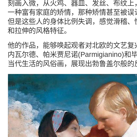
刻画入微，从火鸡、器皿、发丝、布纹上
一种富有家庭的矫情，那种矫情甚至被误
但是这些人的身体比例失调，感觉滑稽、
和拉伸的风格特征。
他的作品，能够唤起观者对北欧的文艺复
内瓦尔德、帕米贾尼诺(Parmigianino
当代生活的风俗画，展现出勃鲁盖尔般的