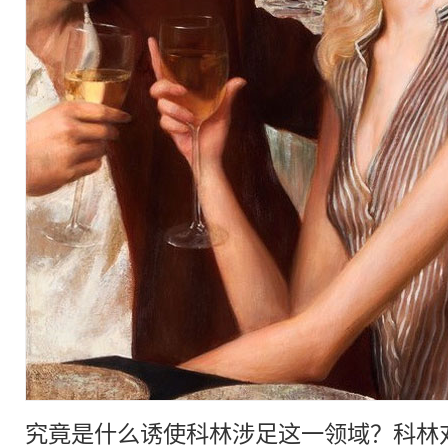
究竟是什么诱使科林涉足这一领域？科林