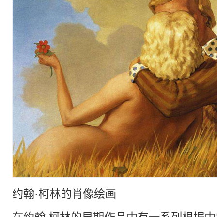
约翰·柯林的肖像绘画