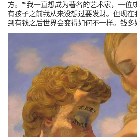
方。”“我一直想成为著名的艺术家，一位
有孩子之前我从来没想过要发财。但现在
到有钱之后世界会变得如何不一样。钱多