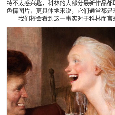
特不太感兴趣，科林的大部分最新作品都
色情图片，更具体地来说，它们通常都是
——我们将会看到这一事实对于科林而言