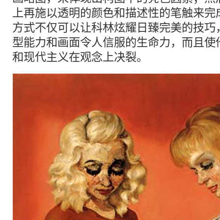
上再施以透明的颜色和描述性的笔触来完
方式不仅可以让科林炫耀日臻完美的技巧
型能力和画面令人信服的生命力，而且使
和现代主义在观念上决裂。