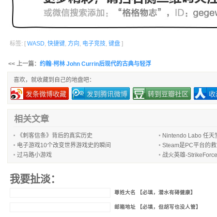
标签: [
WASD
,
快捷键
,
方向
,
电子竞技
,
键盘
]
<< 上一篇：
约翰·柯林 John Currin后现代的古典与轻浮
喜欢，就收藏到自己的地盘吧：
发条微博收藏
发到腾讯微博
转到豆瓣社区
收
相关文章
《刺客信条》背后的真实历史
Nintendo Lab
电子游戏10个改变世界游戏史的瞬间
Steam是PC平台的
过马路小游戏
战火英雄-StrikeFo
我要扯淡：
尊姓大名 【必填，潜水有碍健康】
邮箱地址 【必填，但胡写也没人管】