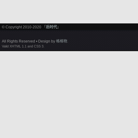
© Copyright 2010-2020 「
后时代
」
All Rights Reserved • Design by
格格物
.
Valid XHTML 1.1 and CSS 3.