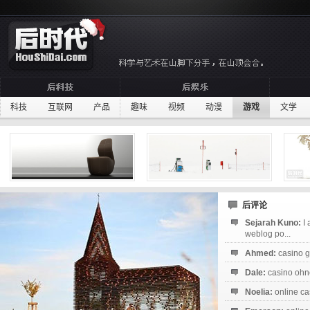
科技
互联网
产品
趣味
视频
动漫
游戏
文学
后评论
Sejarah Kuno:
I
weblog po...
Ahmed:
casino g
Dale:
casino ohne
Noelia:
online ca