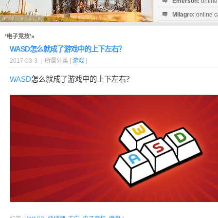
Emerson:
online
Milagro:
online c
Esperanza:
sofo
startguthaben...
‘电子竞技’»
WASD怎么就成了游戏中的上下左右？
2017-03-3 | 所属分类 [
游戏
]
WASD
怎么就成了游戏中的上下左右？