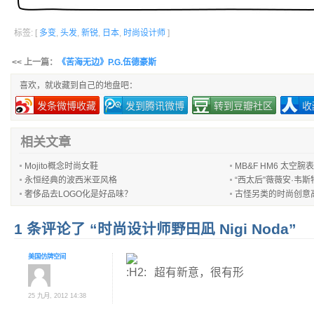
标签: [
多变
,
头发
,
新锐
,
日本
,
时尚设计师
]
<< 上一篇：
《苦海无边》P.G.伍德豪斯
喜欢，就收藏到自己的地盘吧：
发条微博收藏
发到腾讯微博
转到豆瓣社区
收
相关文章
Mojito概念时尚女鞋
MB&F HM6 太空腕表
永恒经典的波西米亚风格
“西太后”薇薇安·韦
奢侈品去LOGO化是好品味？
古怪另类的时尚创意
1 条评论了 “时尚设计师野田凪 Nigi Noda”
美国仿牌空间
超有新意，很有形
25 九月, 2012 14:38