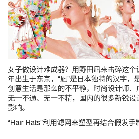
女子做设计难成器？用野田凪来击碎这个谎
年出生于东京，“凪”是
日本
独特的汉字，
创意生活是那么的不平静，
时尚设计师
、
无一不通、无一不精，国内的很多
新锐
设
影响。
“Hair Hats”利用滤网来塑型再结合假