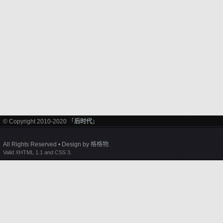
© Copyright 2010-2020 「
后时代
」
All Rights Reserved • Design by
格格物
.
Valid XHTML 1.1 and CSS 3.