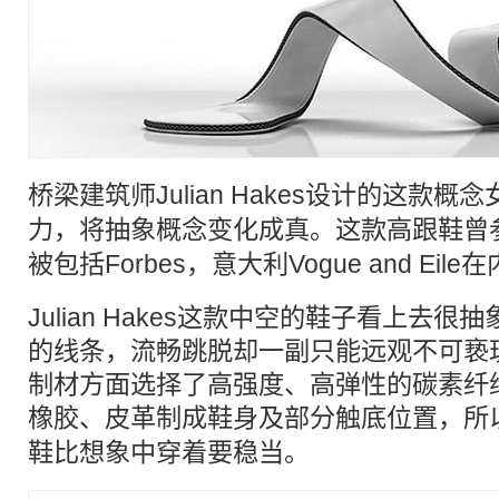
桥梁
建筑师
Julian Hakes设计的这款
力，将抽象概念变化成真。这款
高跟鞋
曾
被包括Forbes，意大利Vogue and Ei
Julian Hakes这款中空的鞋子看上去
的线条，流畅跳脱却一副只能远观不可亵
制材方面选择了高强度、高弹性的碳素纤
橡胶、皮革制成鞋身及部分触底位置，所
鞋
比想象中穿着要稳当。