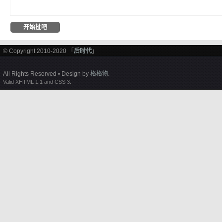
© Copyright 2010-2020 「
后时代
」
All Rights Reserved • Design by
格格物
.
Valid XHTML 1.1 and CSS 3.