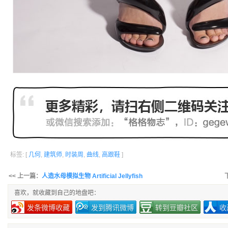
标签: [
几何
,
建筑师
,
时装周
,
曲线
,
高跟鞋
]
<< 上一篇：
人造水母模拟生物 Artificial Jellyfish
喜欢，就收藏到自己的地盘吧：
发条微博收藏
发到腾讯微博
转到豆瓣社区
收