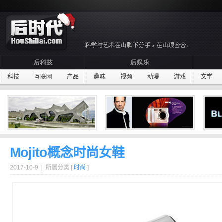
科技
互联网
产品
趣味
视频
动漫
游戏
文学
Mojito概念时尚女鞋
2017-10-9 | 所属分类 [
时尚
]