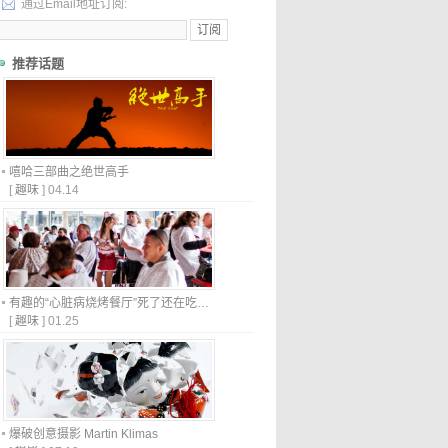
通过Email地址订阅:
推荐话题
嘻哈三部曲之绝世高手
[
趣味
]
04.14
有趣的“心脏病烧烤餐厅”死了还在吃…
[
趣味
]
01.25
爆破创意摄影 Martin Klimas