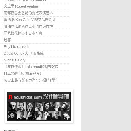
文丘里 Robert Venturi
丽都夜总会香艳的露点表演艺术
肯·凯图Ken Cato VI视觉品牌设计
陌陌登陆纳斯达克市值直逼微博
军艺校花徐冬冬日本写真
过客
Roy Lichtenstein
David Ogilvy 大卫·奥格威
Michal Batory
《罗拉快跑》Lola rennt的蝴蝶效应
日本20世纪初期海报设计
历史上最有影响力汽车：福特T型车