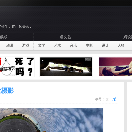
动漫
游戏
文学
艺术
音乐
电影
设计
大师
化摄影