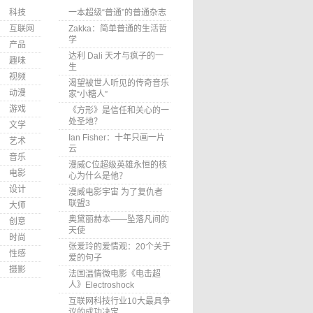
科技
一本超级“普通”的普通杂志
互联网
Zakka：简单普通的生活哲
学
产品
达利 Dali 天才与疯子的一
趣味
生
视频
渴望被世人听见的传奇音乐
动漫
家“小糖人”
游戏
《方形》是信任和关心的一
处圣地？
文学
Ian Fisher：十年只画一片
艺术
云
音乐
漫威C位超级英雄永恒的核
电影
心为什么是他？
设计
漫威电影宇宙 为了复仇者
联盟3
大师
奥黛丽赫本——坠落凡间的
创意
天使
时尚
张爱玲的爱情观：20个关于
性感
爱的句子
摄影
法国温情微电影《电击超
人》Electroshock
互联网科技行业10大最具争
议的成功决定