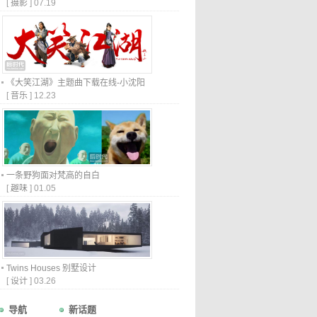
[
摄影
]
07.19
《大笑江湖》主题曲下载在线-小沈阳
[
音乐
]
12.23
一条野狗面对梵高的自白
[
趣味
]
01.05
Twins Houses 别墅设计
[
设计
]
03.26
导航
新话题