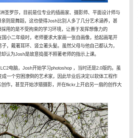
利福尼亚洲圣罗莎，目前是位专业的插画家、摄影师、平面设计师与
亲则是舞蹈，这也使得Josh比别人多了几分艺术涵养，甚
母採用的是不受拘束的学习环境，让善于发挥想像力的
。在国小二年级时，老师要求大家画一张自画像，拾起画笔开
轻男子，戴著耳环、竖立著头髮。虽然父母与他自己都认为，
却认为Josh是故意捣蛋不照著老师的指示上课。
LC2电脑，Josh开始学习photoshop ，当时还是2.0版的。虽
想变成一个穷困潦倒的艺术家，因此毕业后决定以软体工程作
作，甚至开始涉猎摄影，并在flickr上开启另一扇的创作大