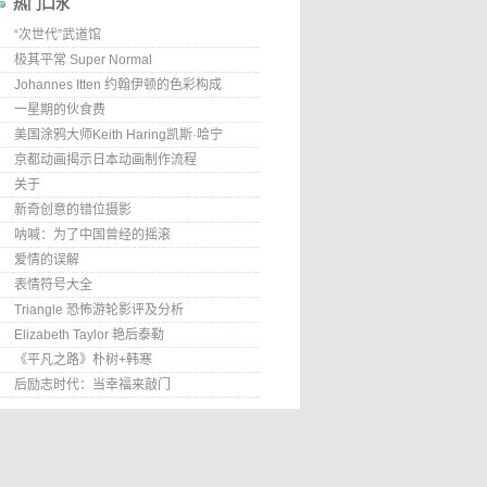
热门口水
“次世代”武道馆
极其平常 Super Normal
Johannes Itten 约翰伊顿的色彩构成
一星期的伙食费
美国涂鸦大师Keith Haring凯斯·哈宁
京都动画揭示日本动画制作流程
关于
新奇创意的错位摄影
呐喊：为了中国曾经的摇滚
爱情的误解
表情符号大全
Triangle 恐怖游轮影评及分析
Elizabeth Taylor 艳后泰勒
《平凡之路》朴树+韩寒
后励志时代：当幸福来敲门