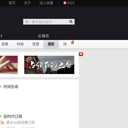
首页
关于
加入收藏
RSS
创意
时尚
性感
摄影
诗
时间生命
后时代订阅
通过rss阅读器订阅: