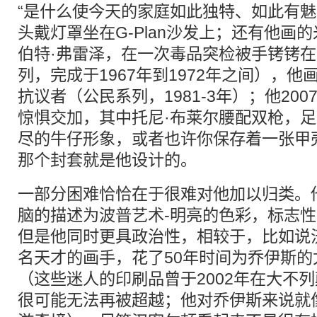
“是什么使今天的家庭如此独特、如此有魅
头戴灯罩坐在G-Plan沙发上；还有他画
伯特·弗雷泽，在一次毒品突检被手铐铐
列，完成于1967年到1972年之间），
抗议者（公民系列，1981-3年）；他20
惊惧交加，其中托尼·布莱尔腰配双枪，
尽的牛仔形象，或者也许你保存着一张甲
那个封套就是他设计的。
一部分困难恰恰在于很难对他加以归类。
脑的描述为波普艺术-明亮的色彩，标志性
但是他同时更具政治性，相较于，比如说
名天才的画手，花了50年时间为乔伊斯的
（这些迷人的印刷品曾于2002年在大不
很可能无法再被超越；他对乔伊斯来说就