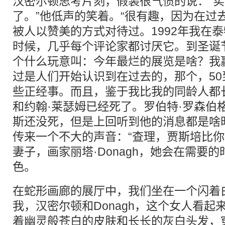
汉密尔顿思考片刻，假装很气愤的说：“
了。”他低声的笑着。“很有趣，因为在过
被人以赞美的方式对待过。1992年我在
时候，几乎每个评论家都讨厌它。到圣诞
个什么玩意叫：今年最烂的展览是啥？我
过是人们开始认识到在过去的，那个，50
些正经事。而且，鉴于我比我的同龄人都长
和约翰·莱瑟姆已经死了。罗伯特·罗森伯格
斯还没死，但是上回听到他的消息都是啥
传来一个不大的声音：“查理，贾斯培比你
妻子，画家丽塔·Donagh，她会在需要
色。
在蛇形画廊的展厅中，我们坐在一个闪着
我，汉密尔顿和Donagh，这个女人看起
着幽灵般苍白的皮肤和长长的灰白头发，