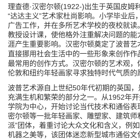
理查德·汉密尔顿(1922-)出生于英国皮
“达达主义”艺术家杜尚影响。小学毕业后
广告工作，并在多所艺术学校的夜校就读
教授设计课，使他格外注重解决问题的能
涯产生重要影响。汉密尔顿奠定了
波普
艺
直接挪用社会生活中的一些形象来创作作
最常用的创作方式。汉密尔顿的艺术观，
伦敦和纽约年轻画家寻求独特时代气质的
波普艺术源自上世纪50年代初期的英国
充满生机和繁荣的部分之一。从1952年
学院为中心，开始讨论当代技术和通俗表
密尔顿等一批年轻画家、雕塑家、建筑师
派”团体，着重讨论大众文化和含义，例
机器之美等，该团体迷恋新型城市通俗文