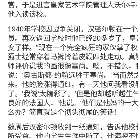
赏，于是进言皇家艺术学院管理人沃尔特
他入读该校。
1940年学校因战争关闭。汉密尔顿在一
员。再次返回学校时他已经20多岁了，
变了样。“现在一个完全疯狂的家伙掌了权
爵士经常穿着马裤拎着皮鞭四处走动。真
师评价说我的画很像塞尚。嗯，不错么，
说：‘奥古斯都·约翰远胜于塞尚。’当而
来。他的脸涨得通红。有一天他问我看没
了。’我说‘太精彩了。’但是他却越听越生
良好的法国人，’他说。‘他们是他妈的一
么办？简直就是个彻头彻尾的笑话！”
数周后汉密尔顿收到一纸通知，告诉他校
所受益。他的学生生涯中断了，他满腔不