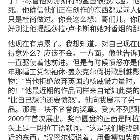
了！-尽管他对赫斯特的鲨鱼很感兴趣，
死。他确信他们正在创作的东西都是前人
只是杜尚做过。你会这么想：哥们儿，你已
好别让他提起莎拉•卢卡斯和她对香烟的那
他现在有点累了。我想知道，对自己现在
得意外么？应该不会。一方面，像他告诉
一直驱使着他前进。但是有时候愤怒亦是他
年那幅工党领袖休·盖茨克尔假扮歌剧魅
物：“当他拒绝放弃英国的核威慑力量时
的！”他最近期的作品同样来自诸如此类
“比自己想的还要愤怒”。他向我展示了另
品。那是一块不名誉的奖章。受大不列颠
2009年首次展出。奖章圆盘的正面是阿
头上是一段拉丁语献词。“这是我们能找到
近的东西，”汉密尔顿说着，用骨瘦如柴