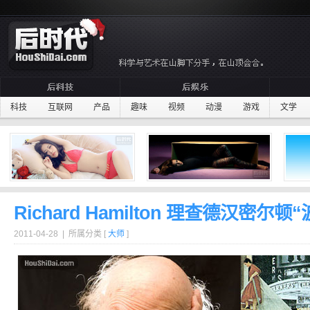
科技
互联网
产品
趣味
视频
动漫
游戏
文学
Richard Hamilton 理查德汉密尔顿
2011-04-28 | 所属分类 [
大师
]