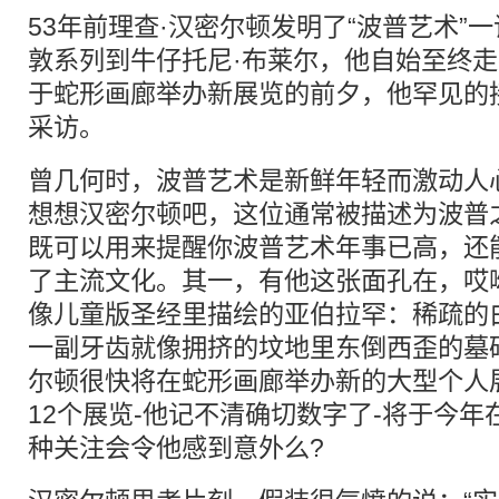
53年前理查·汉密尔顿发明了“波普艺术”
敦系列到牛仔托尼·布莱尔，他自始至终
于蛇形画廊举办新展览的前夕，他罕见的
采访。
曾几何时，波普艺术是新鲜年轻而激动人
想想汉密尔顿吧，这位通常被描述为波普
既可以用来提醒你波普艺术年事已高，还
了主流文化。其一，有他这张面孔在，哎
像儿童版圣经里描绘的亚伯拉罕：稀疏的
一副牙齿就像拥挤的坟地里东倒西歪的墓
尔顿很快将在蛇形画廊举办新的大型个人
12个展览-他记不清确切数字了-将于今
种关注会令他感到意外么?