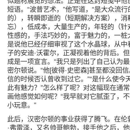
似题材展览的想法。正是在这封短笺中他创
短语。“波普艺术，”他写道，“是大众流
的），转瞬即逝的（短期解决方案），消
忘），低成本，大量生产的，年轻的（针
性感的，手法巧妙的，富于魅力的，一桩
是说他已经仔细审视了这个水晶球，从中
子的安迪·沃霍尔，正凝视着他的背后。
成是一项宣言。“我只是列出了自己认为最
密尔顿说。“他[彼得·史密森]甚至都没回
信的时候否认曾收到过它。”“是什么使今
此有魅力？”怎么样了呢？对这幅现在通
画他感觉如何呢？“我早就对它腻歪了，
小玩意。”
此后，汉密尔顿的事业获得了腾飞。在伦
·弗雷泽，又名帅哥鲍勃，接手他之后，