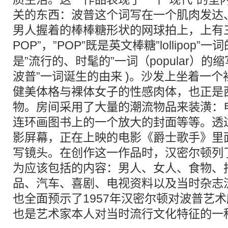
关的东西：波普这个词写在一个肌肉发达
男人握着的棒棒糖形状的网球拍上，上有
POP
”，”
POP
”既是英文棒糖”lollipop
是”流行的、时髦的”一词（popular）的
波普”一词诞生的由来 )。沙发上坐着一
健美体格与裸体女子的性感肉体，也正是
物。房间采用了大量的潮流物品来装潢：
连环画图书上的一个放大的封面等等。透
影屏幕，正在上映的电影《爵士歌手》里
写镜头。在创作这一作品时，汉密尔顿列
为应该包括的内容：男人、女人、食物、
品、汽车、喜剧、电视资料以及当时杂志
也全面预示了1957年汉密尔顿对波普艺
也是艺术家本人对当时流行文化特征的一