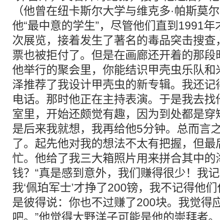
（他曾在纽卡斯尔大学与维克多·帕斯莫
他“最中意的学生”，尽管他们直到1991
次展览，接着发生了著名的毒品突击搜查
票也被拒付了。但是在画廊还开着的那段
他举行的聚会里，你能结识甲壳虫乐队和
泽推荐了我设计甲壳虫的新专辑。我还记得
电话。那时他正在主持表演。于是我去找
室里，开始还颇觉有趣，因为到处都是穿
是后来我就想，我再给他5分钟。总而言
了。起先他对我的想法不太有把握，但最
忙。他给了我三大箱照片用来拼合其中的
钱？“真是感到意外，我们赚得很少！我记
我‘佩珀军士’才挣了200镑，我不记得他
是彼得说：你也不过赚了200块。我觉得
吧。”他觉得大野洋子可能是他的崇拜者。