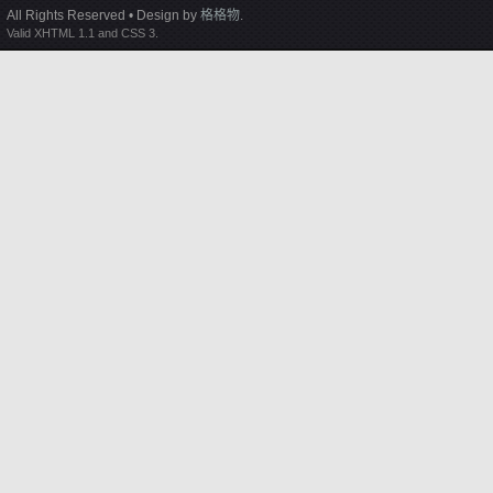
All Rights Reserved • Design by
格格物
.
Valid XHTML 1.1 and CSS 3.