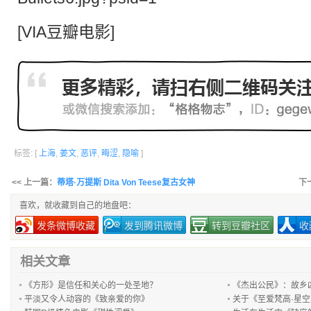
[VIA豆瓣电影]
标签: [
上海
,
姜文
,
恶评
,
晦涩
,
隐喻
]
<< 上一篇：
蒂塔·万提斯 Dita Von Teese复古女神
下
喜欢，就收藏到自己的地盘吧：
发条微博收藏
发到腾讯微博
转到豆瓣社区
收
相关文章
《方形》是信任和关心的一处圣地？
《杰出公民》：故乡
平淡又令人动容的《致亲爱的你》
关于《至爱梵高·星