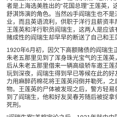
者是
上海
选美胜出的“花国总理”王莲英，
舒淇饰演的角色。当然凶手阎瑞生也不是
业，而且英语流利，供职于洋行且薪资丰
王莲英和洋行职员阎瑞生，这两人是应该
赌成性的阎瑞生却早早的断送了自己和王
1920年6月初，因欠下高额赌债的阎瑞
朱老五那里见到了浑身珠光宝气的王莲英
后从朱老五那里借来一辆高级轿车邀王莲
玩到深夜，阎瑞生得到早已等候在此的好
力用麻醉药棉花将王莲英闷倒并勒死，之
物。王莲英的尸体被发现之后，警方轻易
到了阎瑞生，他和好友吴春芳随后被捉拿
死刑。