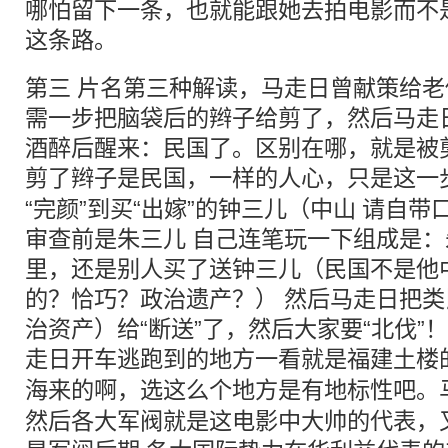
哪怕留下一条，也就能跟她去拍电影而不
这条路。
第三 片名第三种解读，马走日曾献策给老
需一步把脑袋后的辫子给剪了，然后马走日
酒醉后醒来：民国了。区别在哪，就是被
剪了辫子是民国，一样的人心，只是这一
“完颜”到买“出嫁”的钟三儿（中山 请自
审查前是朱三儿 自己连笔玩一下组成是
里，还是别人买了送钟三儿（民国不是他
的？恰巧？政治遗产？） 然后马走日把类
治资产）给“断送”了，然后大家要“北伐”
走日开车逃跑到的地方一看就是福建土楼
海
来的啊，选这么个地方是有地标性吧。马
然后各大军阀就是这电影中大帅的代表，