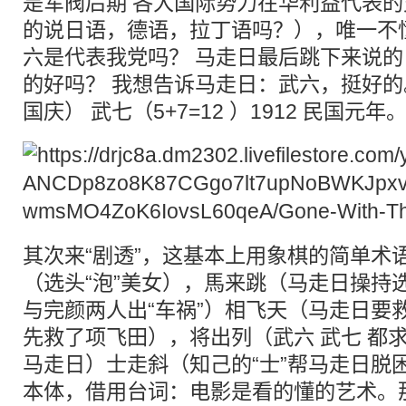
是军阀后期 各大国际势力在华利益代表
的说日语，德语，拉丁语吗？），唯一不
六是代表我党吗？ 马走日最后跳下来说
的好吗？ 我想告诉马走日：武六，挺好的。
国庆） 武七（5+7=12 ）1912 民国元年
其次来“剧透”，这基本上用象棋的简单术
（选头“泡”美女），馬来跳（马走日操持
与完颜两人出“车祸”）相飞天（马走日要
先救了项飞田），将出列（武六 武七 都
马走日）士走斜（知己的“士”帮马走日脱
本体，借用台词：电影是看的懂的艺术。