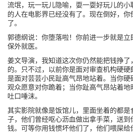
流氓，玩一玩儿
隐喻
，耍一耍好玩儿的小
的人在电影界已经没有了。现在倒好，你
了。
郭德纲说：你堕落啦！你前进一步就是立
保外就医。
姜文导演，我知道这次你仍然能把钱挣了
的。只不过，以前你是面对审查机构硬硬
是面对芸芸小民趾高气昂地站着。当你硬
观众愿意对你跪着；当你趾高气昂站着地
吐口唾沫。
其实影院就像是饭馆儿，里面坐着的都是
子，他们曾经呕心沥血做出拿手菜，送到
钱。可等你用钱惯坏他们了，他们喂屎给