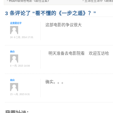
韩国R级情色电影《甜性涩爱》
生活在生活中《缺席
3 条评论了 “看不懂的《一步之遥》？”
这里是名字
这部电影的争议很大
24 十二月, 2014 17:01
纳众
明天准备去电影院看 欢迎互访哈
4 一月, 2015 14:04
纳众
确实。。。
15 一月, 2015 9:31