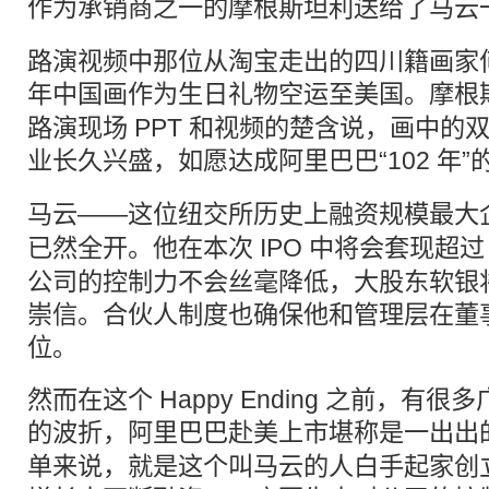
作为承销商之一的摩根斯坦利送给了
马云
路演视频中那位从淘宝走出的四川籍画家
年中国画作为生日礼物空运至美国。摩根
路演现场 PPT 和视频的楚含说，画中的
业长久兴盛，如愿达成
阿里巴巴
“102 年
马云——这位
纽交所
历史上融资规模最大
已然全开。他在本次
IPO
中将会套现超过 
公司的控制力不会丝毫降低，大股东软银
崇信。合伙人制度也确保他和管理层在董
位。
然而在这个 Happy Ending 之前，有
的波折，
阿里巴巴
赴美
上市
堪称是一出出
单来说，就是这个叫马云的人白手起家创