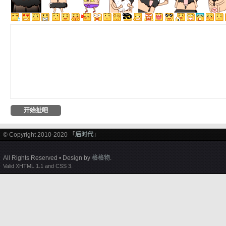
© Copyright 2010-2020 「
后时代
」
All Rights Reserved • Design by
格格物
.
Valid XHTML 1.1 and CSS 3.