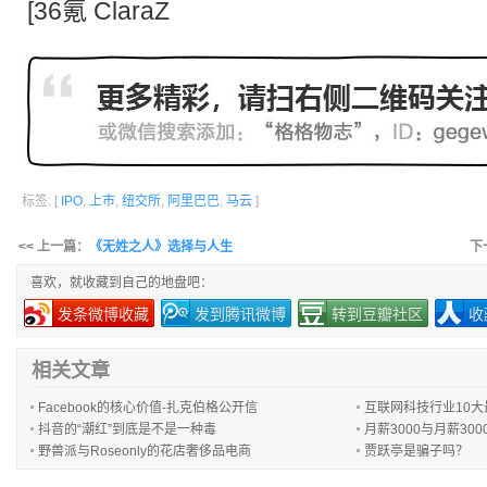
[36氪 ClaraZ
标签: [
IPO
,
上市
,
纽交所
,
阿里巴巴
,
马云
]
<< 上一篇：
《无姓之人》选择与人生
下
喜欢，就收藏到自己的地盘吧：
发条微博收藏
发到腾讯微博
转到豆瓣社区
收
相关文章
Facebook的核心价值-扎克伯格公开信
互联网科技行业10
抖音的“潮红”到底是不是一种毒
月薪3000与月薪30
野兽派与Roseonly的花店奢侈品电商
贾跃亭是骗子吗？