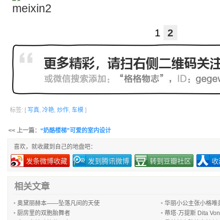
1
2
标签: [
写真
,
冷艳
,
炒作
,
车模
]
<< 上一篇：
“奶酪楼梯”可爱的室内设计
喜欢，就收藏到自己的地盘吧：
发条微博收藏
发到腾讯微博
转到豆瓣社区
收
相关文章
奥黛丽赫本——坠落凡间的天使
华丽小公主张小格唯
厨房里的双胞胎舞者
蒂塔·万提斯 Dita Vo