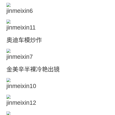
奥迪车模
炒作
金美辛半裸
冷艳
出镜