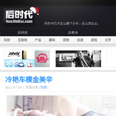
科技
互联网
产品
趣味
视频
动漫
游戏
文学
冷艳车模金美辛
2011-07-26 | 所属分类 [
性感
]