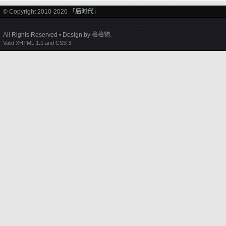
© Copyright 2010-2020 「
后时代
」
All Rights Reserved • Design by
格格物
.
Valid XHTML 1.1 and CSS 3.