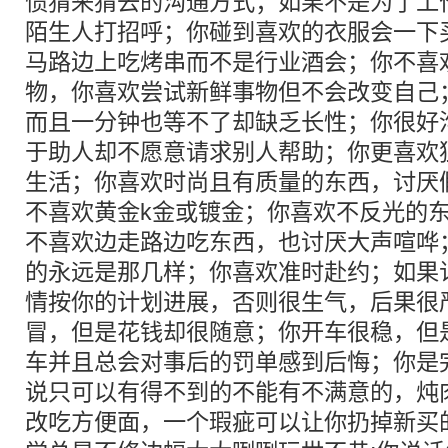
惯猜来猜去的沟通方式；如果不是为了工
陌生人打招呼；你碰到喜欢的衣服会一下
马路边上吃烤串而不是行业酒会；你不喜
物，你喜欢尝试新鲜事物但不会改变自己
而且一分钟也等不了却缺乏长性；你很好
于助人却不愿意请求别人帮助；你更喜欢
生活；你喜欢时尚且有质量的东西，讨厌
不喜欢黄金k金或镀金；你喜欢不反光的东
不喜欢边走路边吃东西，也讨厌大声喧哗
的永远是那几样；你喜欢准时赴约；如果
情按你的计划进展，否则很生气，后果很
冒，但是花钱却很随意；你开车很稳，但
车并且总会对事后的罚单感到后悔；你是
说只可以有得不到的不能有不满意的，炖
改吃方便面，一个瑕疵可以让你扔掉新买