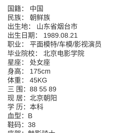
国籍： 中国
民族： 朝鲜族
出生地： 山东省烟台市
出生日期： 1989.08.21
职业： 平面模特/
车模
/影视演员
毕业院校： 北京电影学院
星座： 处女座
身高： 175cm
体重： 45KG
三 围：88 55 89
现 居：北京朝阳
学 历：本科
血型：B
鞋码：38