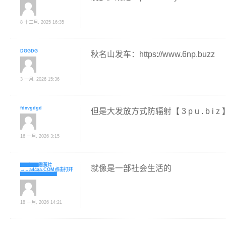
8 十二月, 2025 16:35
DGGDG
秋名山发车：https://www.6np.buzz
3 一月, 2026 15:36
fdxvgdgd
但是大发放方式防辐射【 3 p u . b i z 
16 一月, 2026 3:15
▇▇▇▇看黃片
就像是一部社会生活的
→→a44aa.COM点击打开
▇▇▇▇▇▇▇▇
18 一月, 2026 14:21