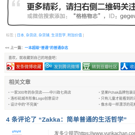
标签: [
日本
,
杂货店
,
杂货铺
,
生活哲学
,
附加价值
]
<< 上一篇：
一本超级“普通”的普通杂志
喜欢，就收藏到自己的地盘吧：
发条微博收藏
发到腾讯微博
转到豆瓣社区
收
相关文章
一家300年的杂货店——中川政七商店
坚果Pchak品牌包装
洛杉矶城市形象Logo创意设计
只有儿童才能看到的
设计中的“不完美”
像水母一样漂浮的花
4 条评论了 “Zakka：简单普通的生活哲学”
gfdgfd
发多少规范https://www.yurikachan.c