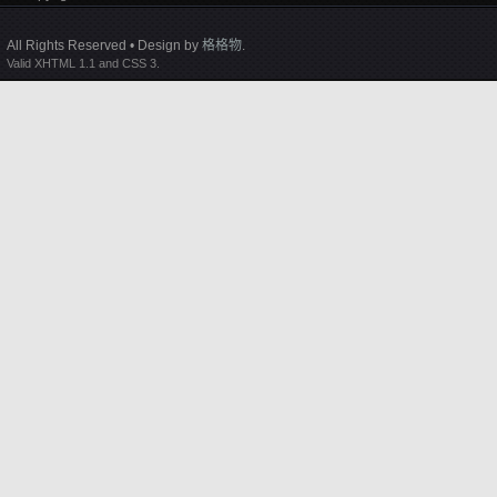
All Rights Reserved • Design by
格格物
.
Valid XHTML 1.1 and CSS 3.