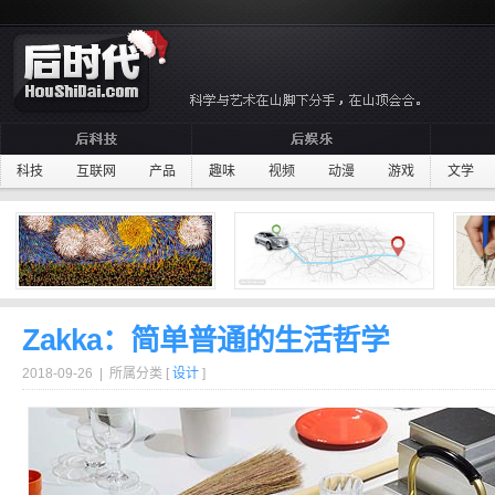
科技
互联网
产品
趣味
视频
动漫
游戏
文学
Zakka：简单普通的生活哲学
2018-09-26 | 所属分类 [
设计
]