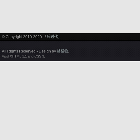
© Copyright 2010-2020 「
后时代
」
All Rights Reserved • Design by
格格物
.
Valid XHTML 1.1 and CSS 3.