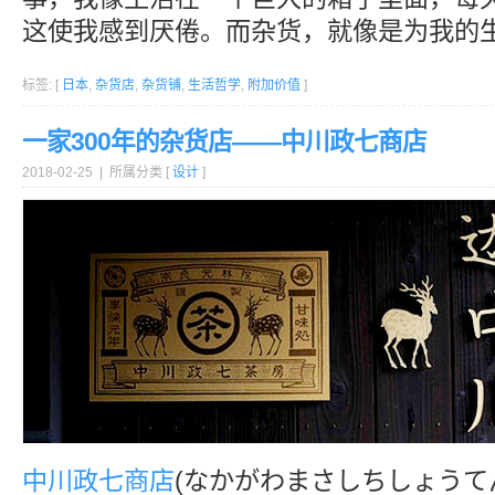
这使我感到厌倦。而杂货，就像是为我的生
标签: [
日本
,
杂货店
,
杂货铺
,
生活哲学
,
附加价值
]
一家300年的杂货店——中川政七商店
2018-02-25 | 所属分类 [
设计
]
中川政七商店
(なかがわまさしちしょうて