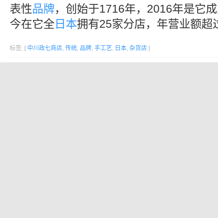
表性
品牌
，创始于1716年，2016年是它
今在它全
日本
拥有25家分店，年营业额超
标签: [
中川政七商店
,
传统
,
品牌
,
手工艺
,
日本
,
杂货店
]