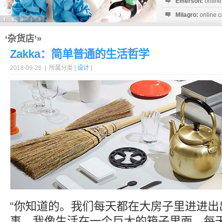
Emerson:
online
Milagro:
online c
Esperanza:
sofo
startguthaben...
‘杂货店’»
Zakka：简单普通的生活哲学
2018-09-26 | 所属分类 [
设计
]
“你知道的。我们每天都在大房子里进进出
事，我像生活在一个巨大的箱子里面，每