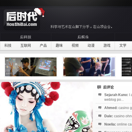
科技
互联网
产品
趣味
视频
动漫
游戏
文学
后评论
Sejarah Kuno:
I
weblog po...
Ahmed:
casino g
Dale:
casino ohne
Noelia:
online ca