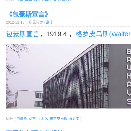
《包豪斯宣言》
2012-12-16 | 所属分类 [
设计
]
包豪斯
宣言
，1919.4 ，
格罗皮乌斯(Walter G
标签: [
包豪斯
,
宣言
,
手工艺
,
格罗皮乌斯
,
设计史
]