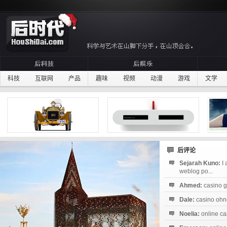
科技
互联网
产品
趣味
视频
动漫
游戏
文学
后评论
Sejarah Kuno:
I
weblog po...
Ahmed:
casino g
Dale:
casino ohne
Noelia:
online ca