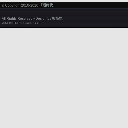
© Copyright 2010-2020 「
后时代
」
All Rights Reserved • Design by
格格物
.
Valid XHTML 1.1 and CSS 3.