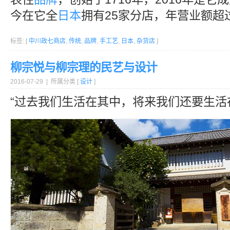
今在它全
日本
拥有25家分店，年营业额超
标签: [
中川政七商店
,
传统
,
品牌
,
手工艺
,
日本
,
杂货店
]
柳宗悦与柳宗理的民艺与设计
2016-07-29 | 所属分类 [
设计
]
“过去我们生活在其中，将来我们还要生活