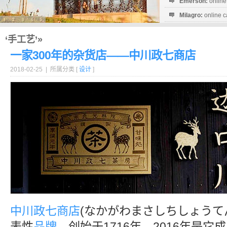
Emerson:
online
Milagro:
online c
Esperanza:
sofo
startguthaben...
‘手工艺’»
一家300年的杂货店——中川政七商店
2018-02-25 | 所属分类 [
设计
]
中川政七商店
(なかがわまさしちしょうて
表性
品牌
，创始于1716年，2016年是它