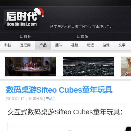
科技
互联网
产品
趣味
视频
动漫
游戏
文学
数码桌游Sifteo Cubes童年玩具
2013-01-12 | 所属分类 [
产品
]
交互
式数码
桌游
Sifteo Cubes
童年
玩具
：