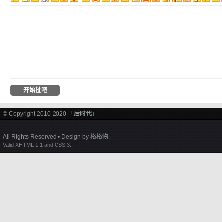
© Copyright 2010-2020 「
后时代
」
All Rights Reserved • Design by
格格物
.
Valid XHTML 1.1 and CSS 3.