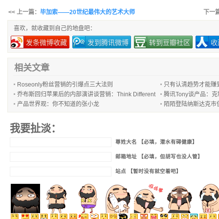
<< 上一篇：
毕加索——20世纪最伟大的艺术大师
下一
喜欢，就收藏到自己的地盘吧：
发条微博收藏
发到腾讯微博
转到豆瓣社区
收
相关文章
Roseonly粉丝营销的引爆点三大法则
只有认清趋势才能赚
乔布斯回归苹果后的内部演讲谈营销：Think Different
腾讯Tony谈产品：
产品世界观：你不知道的张小龙
陌陌登陆纳斯达克市
我要扯淡：
尊姓大名 【必填，潜水有碍健康】
邮箱地址 【必填，但胡写也没人管】
站点 【暂时没有就空着吧】