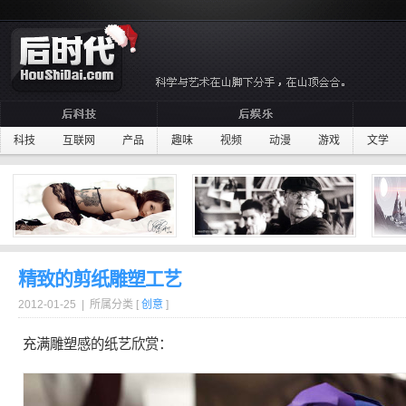
科技
互联网
产品
趣味
视频
动漫
游戏
文学
精致的剪纸雕塑工艺
2012-01-25 | 所属分类 [
创意
]
充满
雕塑
感的
纸艺
欣赏：