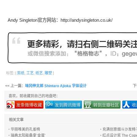
Andy Singleton官方网站：
http://andysingleton.co.uk/
标签: [
剪纸
,
工艺
,
纸艺
,
雕塑
]
<< 上一篇：
味冈伸太郎 Shintaro Ajioka 字体设计
下
喜欢，就收藏到自己的地盘吧：
发条微博收藏
发到腾讯微博
转到豆瓣社区
收
相关文章
华丽唯美的孔雀椅
充满创意烟斗沙发椅
瑞典太阳能桑拿‘金蛋’
红点设计奖 The Cope