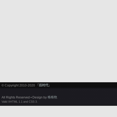
© Copyright 2010-2020 「
后时代
」
All Rights Reserved • Design by
格格物
.
Valid XHTML 1.1 and CSS 3.