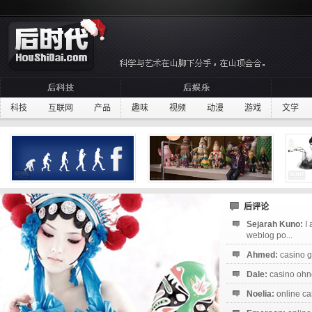
科技
互联网
产品
趣味
视频
动漫
游戏
文学
后评论
Sejarah Kuno:
I
weblog po...
Ahmed:
casino g
Dale:
casino ohne
Noelia:
online ca