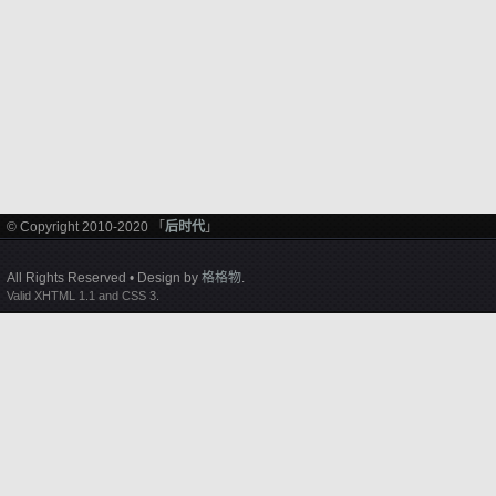
© Copyright 2010-2020 「
后时代
」
All Rights Reserved • Design by
格格物
.
Valid XHTML 1.1 and CSS 3.