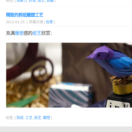
标签: [
想象力
,
折纸
,
纸艺
,
纸雕
]
精致的剪纸雕塑工艺
2012-01-25 | 所属分类 [
创意
]
充满
雕塑
感的
纸艺
欣赏：
标签: [
剪纸
,
工艺
,
纸艺
,
雕塑
]