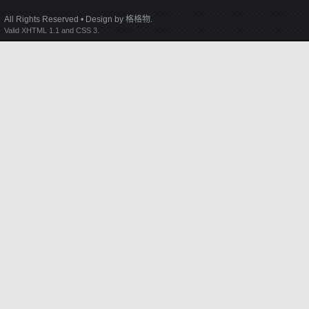
All Rights Reserved • Design by
格格物
.
Valid XHTML 1.1 and CSS 3.