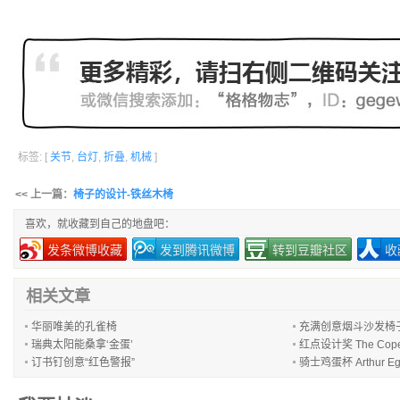
标签: [
关节
,
台灯
,
折叠
,
机械
]
<< 上一篇：
椅子的设计-铁丝木椅
喜欢，就收藏到自己的地盘吧：
发条微博收藏
发到腾讯微博
转到豆瓣社区
收
相关文章
华丽唯美的孔雀椅
充满创意烟斗沙发椅
瑞典太阳能桑拿‘金蛋’
红点设计奖 The Cope
订书钉创意“红色警报”
骑士鸡蛋杯 Arthur Eg