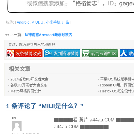
标签: [
Android
,
MIUI
,
UI
,
小米手机
,
广告
]
<< 上一篇：
丝袜诱惑Arnsdorf概念时装店
喜欢，就收藏到自己的地盘吧：
发条微博收藏
发到腾讯微博
转到豆瓣社区
收
相关文章
2014谷歌I/O开发者大会
苹果iOS系统是手机中
谷歌I/O开发者大会发布
Ribbon UI用户界面
Metro风格界面设计
Firefox OS概念设计
1 条评论了 “MIUI是什么？”
gfd
▇▇▇▇看 黃片 a44aa.C0M ▇▇
a44aa.C0M ▇▇▇▇▇▇