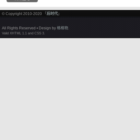
© Copyright 2010-2020 「
后时代
」
All Rights Reserved • Design by
格格物
.
Valid XHTML 1.1 and CSS 3.