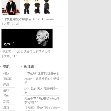
“日本潮流教父”藤原浩 Hiroshi Fujiwara
[
大师
]
12.23
毕加索——20世纪最伟大的艺术大师
[
大师
]
01.13
导航
新话题
科技
一本超级“普通”的普通杂志
互联网
Zakka：简单普通的生活哲
学
产品
达利 Dali 天才与疯子的一
趣味
生
视频
渴望被世人听见的传奇音乐
动漫
家“小糖人”
游戏
《方形》是信任和关心的一