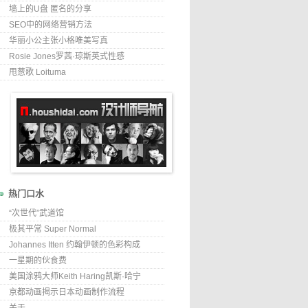
墙上的U盘 匿名的分享
SEO中的网络营销方法
华丽小公主张小格唯美写真
Rosie Jones罗茜·琼斯英式性感
甩葱歌 Loituma
热门口水
“次世代”武道馆
极其平常 Super Normal
Johannes Itten 约翰伊顿的色彩构成
一星期的伙食费
美国涂鸦大师Keith Haring凯斯·哈宁
京都动画揭示日本动画制作流程