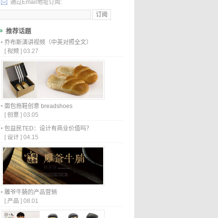
通过Email地址订阅:
推荐话题
乔布斯演讲视频（中英对照全文）
[
视频
]
03.27
面包拖鞋创意 breadshoes
[
创意
]
03.05
包益民TED：设计有商业价值吗？
[
设计
]
04.15
雕爷牛腩的产品营销
[
产品
]
08.01