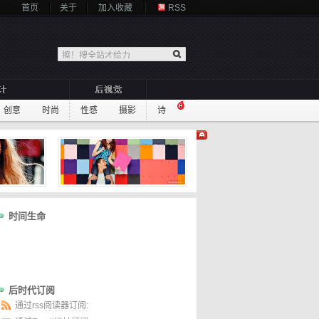
首页
关于
加入收藏
RSS
创意
时尚
性感
摄影
诗
时间生命
后时代订阅
通过rss阅读器订阅: