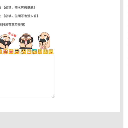
名 【必填，潜水有碍健康】
址 【必填，但胡写也没人管】
【暂时没有就空着吧】