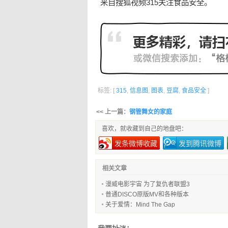
来自搜狐视频
315
关注
食品安全
。
标签: [
315
,
信息图
,
图表
,
豆腐
,
食品安全
]
<< 上一篇：
钢管舞女的家庭
喜欢，就收藏到自己的地盘吧：
发条微博收藏
发到腾讯微博
相关文章
漫威电影宇宙 为了复仇者联盟3
普通DISCO原版MV和各种版本
关于爱情：Mind The Gap