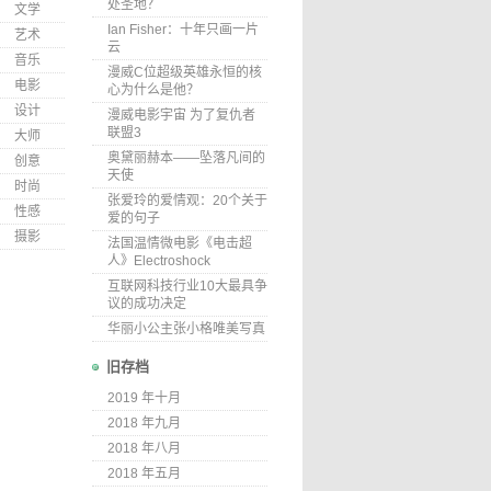
处圣地？
文学
Ian Fisher：十年只画一片
艺术
云
音乐
漫威C位超级英雄永恒的核
电影
心为什么是他？
设计
漫威电影宇宙 为了复仇者
联盟3
大师
奥黛丽赫本——坠落凡间的
创意
天使
时尚
张爱玲的爱情观：20个关于
性感
爱的句子
摄影
法国温情微电影《电击超
人》Electroshock
互联网科技行业10大最具争
议的成功决定
华丽小公主张小格唯美写真
旧存档
2019 年十月
2018 年九月
2018 年八月
2018 年五月