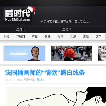
科技
互联网
产品
趣味
视频
动漫
游戏
文学
法国插画师的“情欲”黑白线条
2017-11-28 | 所属分类 [
艺术
]