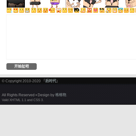
© Copyright 2010-2020 「
后时代
」
All Rights Reserved • Design by
格格物
.
Valid XHTML 1.1 and CSS 3.