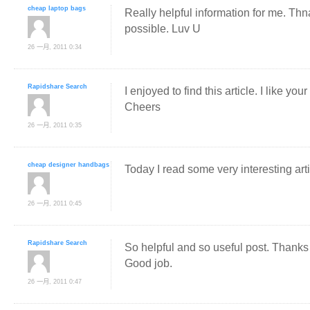
cheap laptop bags
Really helpful information for me. Th
possible. Luv U
26 一月, 2011 0:34
Rapidshare Search
I enjoyed to find this article. I like you
Cheers
26 一月, 2011 0:35
cheap designer handbags
Today I read some very interesting artic
26 一月, 2011 0:45
Rapidshare Search
So helpful and so useful post. Thanks 
Good job.
26 一月, 2011 0:47