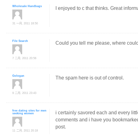
Wholesale Handbags
I enjoyed to c that thinks. Great inform
31 一月, 2011 18:50
File Search
Could you tell me please, where coul
7 二月, 2011 20:56
Gologan
The spam here is out of control.
9 二月, 2011 23:43
free dating sites for men
i certainly savored each and every little 
seeking women
comments and i have you bookmarked 
post.
11 二月, 2011 20:18