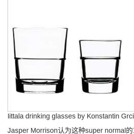
Iittala drinking glasses by Konstantin Grc
Jasper Morrison认为这种super no