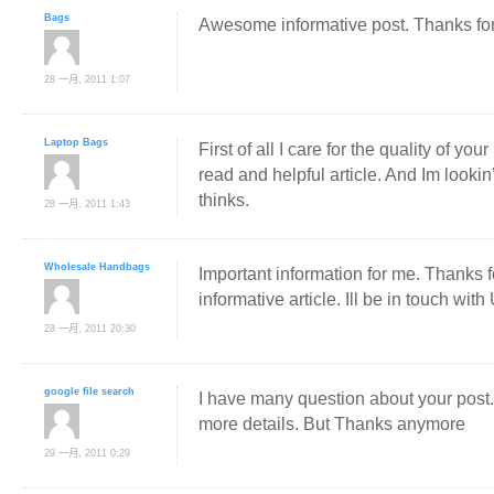
Bags
Awesome informative post. Thanks for h
28 一月, 2011 1:07
Laptop Bags
First of all I care for the quality of you
read and helpful article. And Im lookin
thinks.
28 一月, 2011 1:43
Wholesale Handbags
Important information for me. Thanks f
informative article. Ill be in touch with
28 一月, 2011 20:30
google file search
I have many question about your post. I
more details. But Thanks anymore
29 一月, 2011 0:29