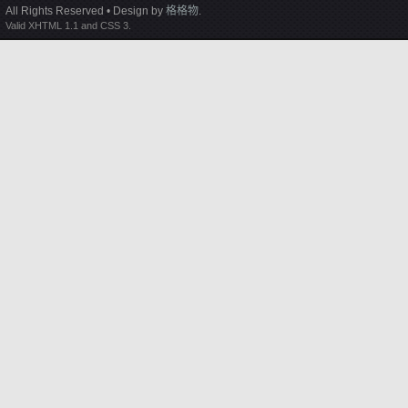
All Rights Reserved • Design by
格格物
.
Valid XHTML 1.1 and CSS 3.