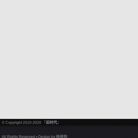
© Copyright 2010-2020 「
后时代
」
All Rights Reserved • Design by
格格物
.