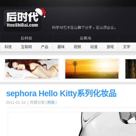
科技
互联网
产品
趣味
视频
动漫
游戏
文学
sephora Hello Kitty系列化妆品
2011-01-16 | 所属分类 [
时尚
]