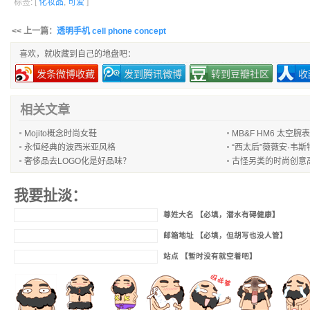
标签: [
化妆品
,
可爱
]
<< 上一篇：
透明手机 cell phone concept
喜欢，就收藏到自己的地盘吧：
发条微博收藏
发到腾讯微博
转到豆瓣社区
收
相关文章
Mojito概念时尚女鞋
MB&F HM6 太空腕表
永恒经典的波西米亚风格
“西太后”薇薇安·韦
奢侈品去LOGO化是好品味？
古怪另类的时尚创意
我要扯淡：
尊姓大名 【必填，潜水有碍健康】
邮箱地址 【必填，但胡写也没人管】
站点 【暂时没有就空着吧】