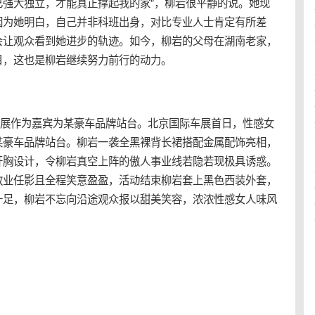
己强大独立，才能真正撑起我的家”，柳岩很平静的说。她现
因为她明白，自己并非科班出身，对比专业人士肯定有所差
会让观众看到她进步的轨迹。如今，柳岩的父母在湖南老家，
目，这也是柳岩继续努力前行的动力。
际车展作为嘉宾为某豪车品牌站台。北京国际车展首日，性感女
某豪车品牌站台。柳岩一袭全黑裸背长裙搭配金属配饰亮相，
开胸设计，令柳岩真空上阵的傲人
事业线
若隐若现极具诱惑。
敬业任影且全程笑意盈盈，活动结束柳岩套上黑色西装外套，
十足，柳岩不忘向沿途观众报以甜美笑容，浓浓性感女人味风