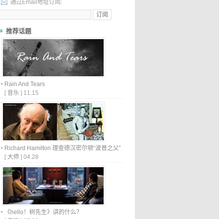
通过Email地址订阅:
推荐话题
Rain And Tears
[
音乐
]
11.15
Richard Hamilton 理查德汉密尔顿“波普之父”
[
大师
]
04.28
《hello！树先生》讲的什么？