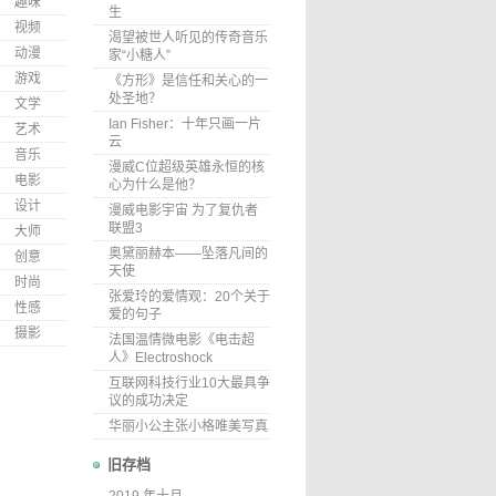
趣味
生
视频
渴望被世人听见的传奇音乐
动漫
家“小糖人”
游戏
《方形》是信任和关心的一
处圣地？
文学
Ian Fisher：十年只画一片
艺术
云
音乐
漫威C位超级英雄永恒的核
电影
心为什么是他？
设计
漫威电影宇宙 为了复仇者
联盟3
大师
奥黛丽赫本——坠落凡间的
创意
天使
时尚
张爱玲的爱情观：20个关于
性感
爱的句子
摄影
法国温情微电影《电击超
人》Electroshock
互联网科技行业10大最具争
议的成功决定
华丽小公主张小格唯美写真
旧存档