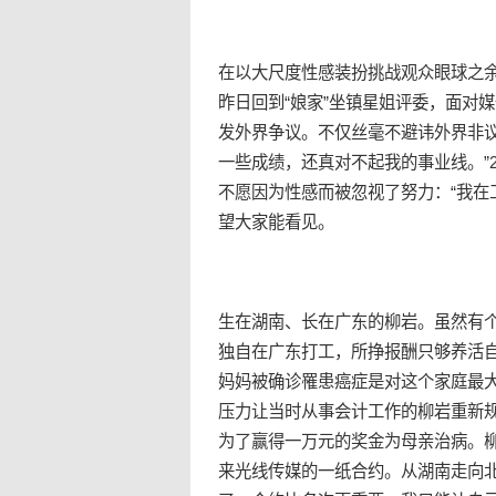
在以大尺度性感装扮挑战观众眼球之
昨日回到“娘家”坐镇星姐评委，面对
发外界争议。不仅丝毫不避讳外界非
一些成绩，还真对不起我的
事业线
。”
不愿因为性感而被忽视了努力：“我在
望大家能看见。
生在湖南、长在广东的柳岩。虽然有
独自在广东打工，所挣报酬只够养活
妈妈被确诊罹患癌症是对这个家庭最
压力让当时从事会计工作的柳岩重新
为了赢得一万元的奖金为母亲治病。
来
光线传媒
的一纸合约。从湖南走向