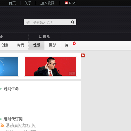
首页
关于
加入收藏
RSS
创意
时尚
性感
摄影
诗
时间生命
后时代订阅
通过rss阅读器订阅: