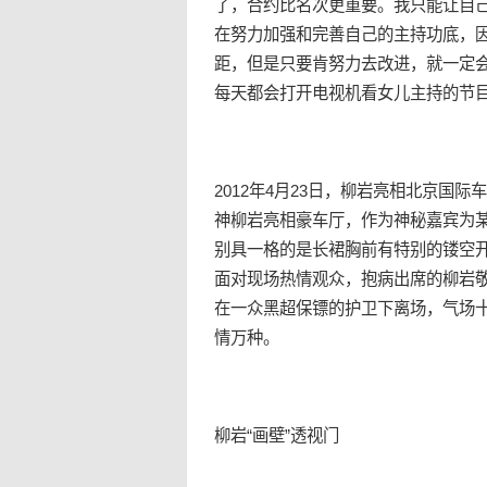
了，合约比名次更重要。我只能让自
在努力加强和完善自己的主持功底，
距，但是只要肯努力去改进，就一定
每天都会打开电视机看女儿主持的节
2012年4月23日，柳岩亮相北京国
神柳岩亮相豪车厅，作为神秘嘉宾为
别具一格的是长裙胸前有特别的镂空
面对现场热情观众，抱病出席的柳岩
在一众黑超保镖的护卫下离场，气场
情万种。
柳岩“画壁”透视门