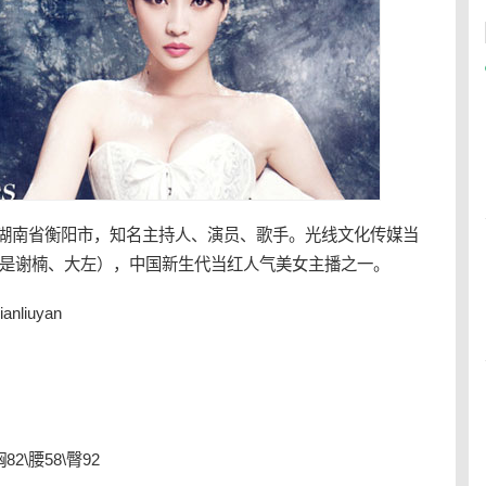
生于湖南省衡阳市，知名
主持人
、演员、歌手。光线文化传媒当
人是谢楠、大左），中国新生代当红人气美
女主播
之一。
ianliuyan
2\腰58\臀92