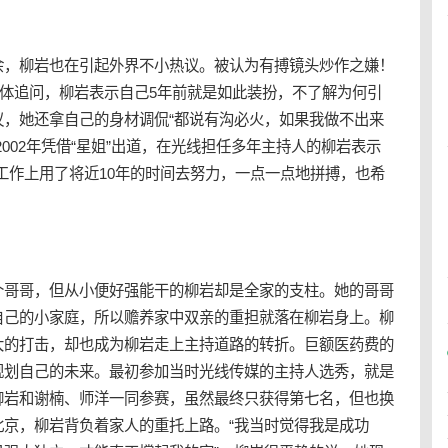
余，柳岩也在引起外界不小热议。被认为有搏镜头炒作之嫌！
媒体追问，柳岩表示自己5年前就是如此装扮，不了解为何引
议，她还拿自己的身材调侃“都说有沟必火，如果我做不出来
2002年凭借“星姐”出道，在光线担任多年
主持人
的柳岩表示
工作上用了将近10年的时间去努力，一点一点地拼搏，也希
个哥哥，但从小便好强能干的柳岩却是全家的支柱。她的哥哥
自己的小家庭，所以赡养家中双亲的重担就落在柳岩身上。柳
大的打击，却也成为柳岩走上主持道路的转折。巨额医药费的
规划自己的未来。最初参加当时
光线传媒
的
主持人
选秀，就是
柳岩和谢楠、师洋一同参赛，虽然最终只获得第七名，但也换
北京，柳岩背负着家人的重托上路。“我当时觉得我是成功