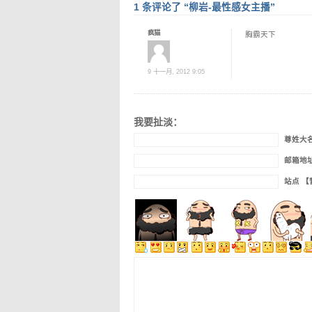
1 条评论了 “柳岩-最性感女主播”
疯猫
胸霸天下
9 十一月, 2012 9:05
我要扯淡：
尊姓大
邮箱地
站点 