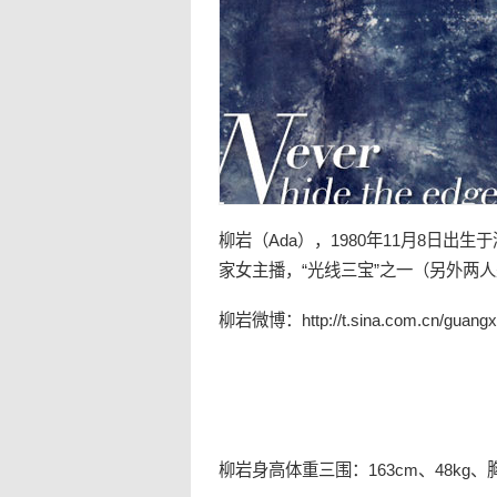
柳岩
（Ada），1980年11月8日出
家
女主播
，“光线三宝”之一（另外两
柳岩
微博：
http://t.sina.com.cn/guangx
柳岩身高体重三围：163cm、48kg、胸8