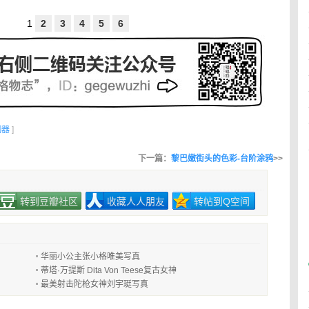
1
2
3
4
5
6
胸器
]
下一篇：
黎巴嫩街头的色彩-台阶涂鸦
>>
转到豆瓣社区
收藏人人朋友
转帖到Q空间
华丽小公主张小格唯美写真
蒂塔·万提斯 Dita Von Teese复古女神
最美射击陀枪女神刘宇珽写真