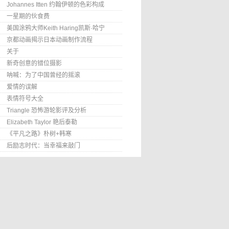
Johannes Itten 约翰伊顿的色彩构成
一星期的伙食费
美国涂鸦大师Keith Haring凯斯·哈宁
京都动画揭示日本动画制作流程
关于
新奇创意的错位摄影
呐喊：为了中国曾经的摇滚
爱情的误解
表情符号大全
Triangle 恐怖游轮影评及分析
Elizabeth Taylor 艳后泰勒
《平凡之路》朴树+韩寒
后励志时代：当幸福来敲门