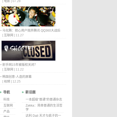
[
电影
]
07.28
马化腾：担心用户抛弃腾讯 QQ360大战后
[
互联网
]
11.27
射手网15年被版权关闭？
[
互联网
]
11.22
韩国创意-人造的屏幕
[
视频
]
12.25
导航
新话题
科技
一本超级“普通”的普通杂志
互联网
Zakka：简单普通的生活哲
学
产品
达利 Dali 天才与疯子的一