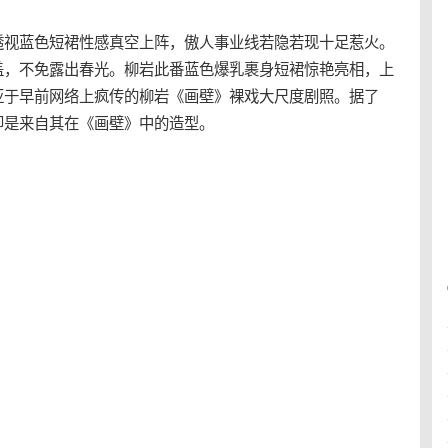
透视蓝色短裙性感真空上阵，傲人事业线若隐若现十足惹火。
盖，不免露出春光。柳岩此番蓝色爆乳裹身短裙惊艳亮相，上
亚于早前网络上疯传的柳岩《画壁》裸戏大尺度剧照。据了
即是来自其在《画壁》中的造型。