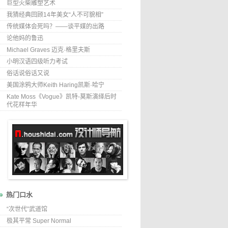
巨型火柴雕塑艺术
我猜经典回顾14年美女“人不可貌相”
传统媒体会死吗？——谈平媒的出路
论他妈的鲁迅
Michael Graves 迈克·格里夫斯
小明汉语四级听力考试
俗话说俗话又说
美国涂鸦大师Keith Haring凯斯·哈宁
Kate Moss《Vogue》凯特-莫斯演绎后时
代花样年华
热门口水
“次世代”武道馆
极其平常 Super Normal