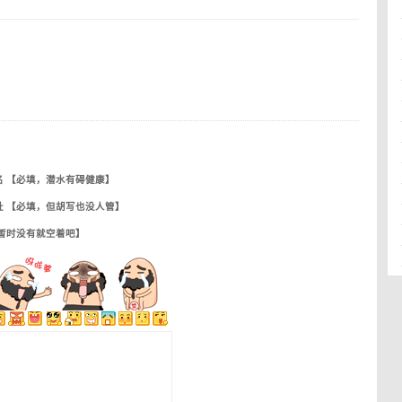
名 【必填，潜水有碍健康】
址 【必填，但胡写也没人管】
【暂时没有就空着吧】