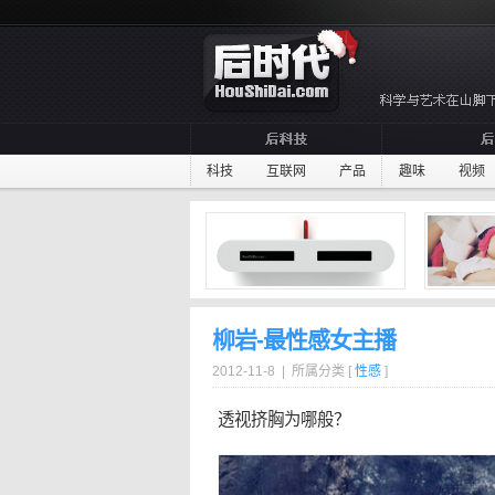
科技
互联网
产品
趣味
视频
柳岩-最性感女主播
2012-11-8 | 所属分类 [
性感
]
透视挤胸为哪般？