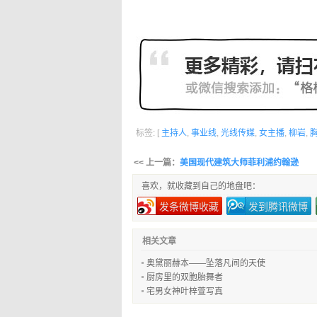
标签: [
主持人
,
事业线
,
光线传媒
,
女主播
,
柳岩
,
<< 上一篇：
美国现代建筑大师菲利浦约翰逊
喜欢，就收藏到自己的地盘吧：
发条微博收藏
发到腾讯微博
相关文章
奥黛丽赫本——坠落凡间的天使
厨房里的双胞胎舞者
宅男女神叶梓萱写真