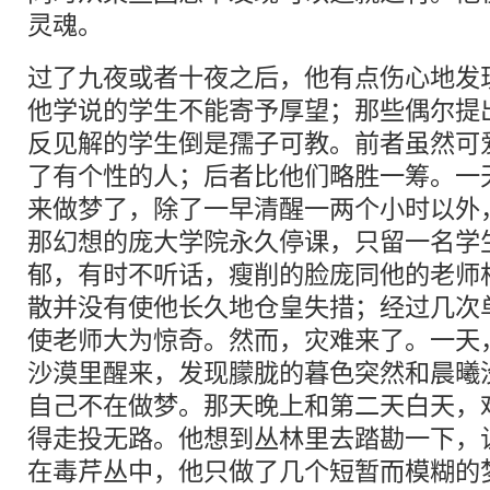
灵魂。
过了九夜或者十夜之后，他有点伤心地发
他学说的学生不能寄予厚望；那些偶尔提
反见解的学生倒是孺子可教。前者虽然可
了有个性的人；后者比他们略胜一筹。一
来做梦了，除了一早清醒一两个小时以外
那幻想的庞大学院永久停课，只留一名学
郁，有时不听话，瘦削的脸庞同他的老师
散并没有使他长久地仓皇失措；经过几次
使老师大为惊奇。然而，灾难来了。一天
沙漠里醒来，发现朦胧的暮色突然和晨曦
自己不在做梦。那天晚上和第二天白天，
得走投无路。他想到丛林里去踏勘一下，
在毒芹丛中，他只做了几个短暂而模糊的