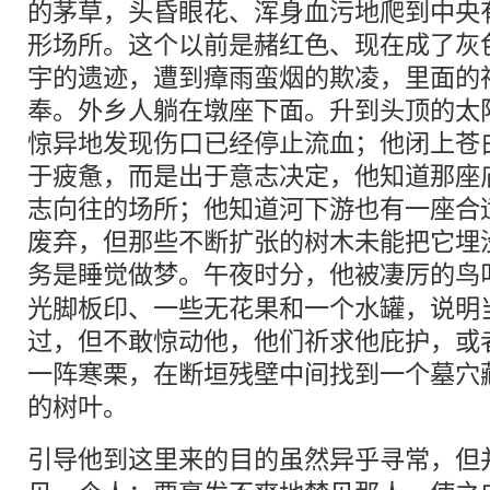
的茅草，头昏眼花、浑身血污地爬到中央
形场所。这个以前是赭红色、现在成了灰
宇的遗迹，遭到瘴雨蛮烟的欺凌，里面的
奉。外乡人躺在墩座下面。升到头顶的太
惊异地发现伤口已经停止流血；他闭上苍
于疲惫，而是出于意志决定，他知道那座
志向往的场所；他知道河下游也有一座合
废弃，但那些不断扩张的树木未能把它埋
务是睡觉做
梦
。午夜时分，他被凄厉的鸟
光脚板印、一些无花果和一个水罐，说明
过，但不敢惊动他，他们祈求他庇护，或
一阵寒栗，在断垣残壁中间找到一个墓穴
的树叶。
引导他到这里来的目的虽然异乎寻常，但