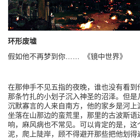
环形废墟
假如他不再
梦
到你…… 《镜中世界》
houshidai.com
在那伸手不见五指的夜晚，谁也没有看到
那条竹扎的小划子沉入神圣的沼泽。但是
沉默寡言的人来自南方，他的家乡是河上
坐落在山那边的蛮荒里，那里的古波斯语
响，麻风病也不常见。可以肯定的是，这
泥，爬上陡岸，顾不得避开那些把他划得