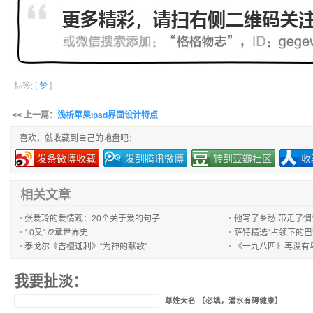
标签: [
梦
]
<< 上一篇：
浅析苹果ipad界面设计特点
喜欢，就收藏到自己的地盘吧：
发条微博收藏
发到腾讯微博
转到豆瓣社区
收
相关文章
张爱玲的爱情观：20个关于爱的句子
他写了乡愁 带走了惆
10又1/2章世界史
萨特精选“占领下的巴黎
泰戈尔《吉檀迦利》“为神的献歌”
《一九八四》再没有
我要扯淡：
尊姓大名 【必填，潜水有碍健康】