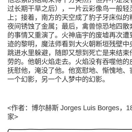
过长期干旱之后），一片云彩像鸟一般轻
上；接着，南方的天空成了豹子牙床似的
夜间锈蚀了金属；最后，禽兽惊恐地四散
的事情又重演了。火神庙宇的废墟再次遭
迹的黎明，魔法师看到大火朝断垣残壁中
跳进水里躲避，随即又想到死亡是来结束
劳的。他朝火焰走去。火焰没有吞噬他的
抚慰他，淹没了他。他宽慰地、惭愧地、
一个幻影，另一个人梦中的幻影。
houshidai.com
<作者：博尔赫斯 Jorges Luis Borges，
家>