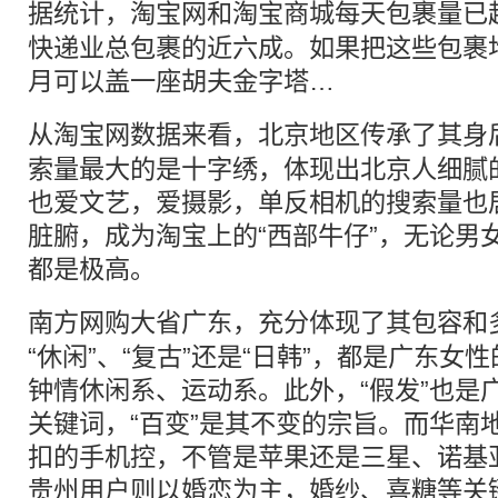
据统计，
淘宝
网和淘宝商城每天包裹量已超
快递业总包裹的近六成。如果把这些包裹
月可以盖一座胡夫金字塔…
从淘宝网
数据
来看，北京地区传承了其身
索量最大的是十字绣，体现出北京人细腻
也爱文艺，爱摄影，单反相机的搜索量也
脏腑，成为淘宝上的“西部牛仔”，无论男
都是极高。
南方
网购
大省广东，充分体现了其包容和
“休闲”、“复古”还是“日韩”，都是广东
钟情休闲系、运动系。此外，“假发”也是
关键词，“百变”是其不变的宗旨。而华南
扣的手机控，不管是苹果还是三星、诺基
贵州用户则以婚恋为主，婚纱、喜糖等关