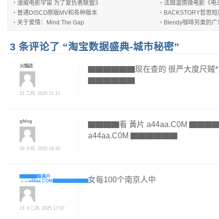
漫威电影宇宙 为了复仇者联盟3
法国温情微电影《电击超人
普通DISCO原版MV和各种版本
BACKSTORY哲思
关于爱情：Mind The Gap
Blendy咖啡另类的
3 条评论了 “淘宝数据盛典-城市秘密”
火锅店
▇▇▇▇▇▇现在查的 很严大度尺贼*爽 6 6 
▇▇▇▇▇▇
21 二月, 2025 21:11
gfdsg
▇▇▇▇看 黃片 a44aa.C0M ▇▇
a44aa.C0M ▇▇▇▇▇▇
28 十月, 2025 16:30
▇▇▇▇看黃片
女每100个南京人中
→→a44aa.COM▇▇▇▇▇▇▇▇
23 十二月, 2025 17:07