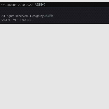
© Copyright 2010-2020 「
后时代
」
All Rights Reserved • Design by
格格物
.
Valid XHTML 1.1 and CSS 3.