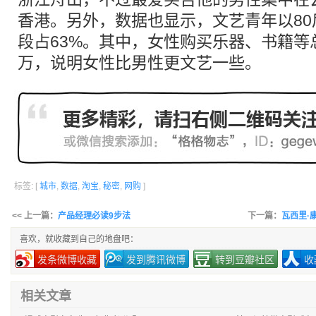
香港。另外，数据也显示，文艺青年以80后
段占63%。其中，女性购买乐器、书籍等
万，说明女性比男性更文艺一些。
标签: [
城市
,
数据
,
淘宝
,
秘密
,
网购
]
<< 上一篇：
产品经理必读9步法
下一篇：
瓦西里·康
喜欢，就收藏到自己的地盘吧：
发条微博收藏
发到腾讯微博
转到豆瓣社区
收
相关文章