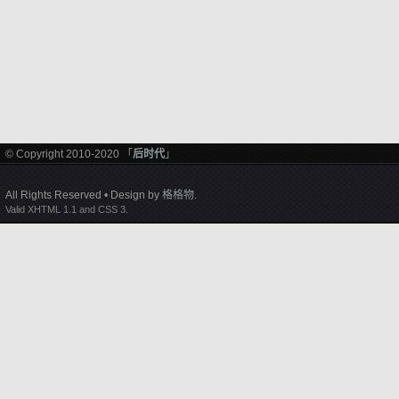
© Copyright 2010-2020 「
后时代
」
All Rights Reserved • Design by
格格物
.
Valid XHTML 1.1 and CSS 3.