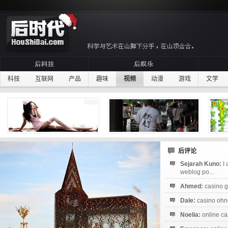
科技
互联网
产品
趣味
视频
动漫
游戏
文学
后评论
Sejarah Kuno:
I
weblog po...
Ahmed:
casino g
Dale:
casino ohne
Noelia:
online ca