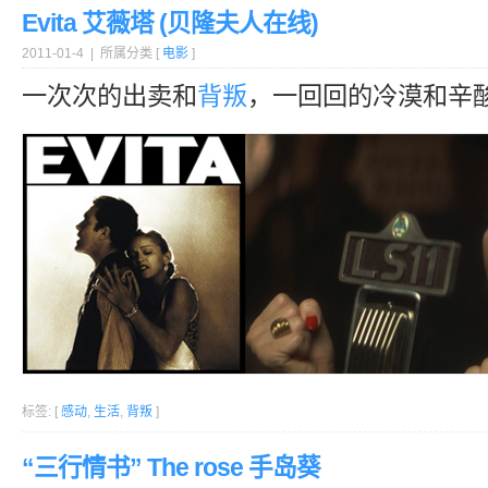
Evita 艾薇塔 (贝隆夫人在线)
2011-01-4 | 所属分类 [
电影
]
一次次的出卖和
背叛
，一回回的冷漠和辛
标签: [
感动
,
生活
,
背叛
]
“三行情书” The rose 手岛葵