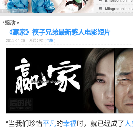
Emerson:
online
Milagro:
online c
Esperanza:
sofo
startguthaben...
‘感动’»
《赢家》筷子兄弟最新感人电影短片
2011-04-26 | 所属分类 [
电影
]
“当我们珍惜
平凡
的
幸福
时，就已经成了
人