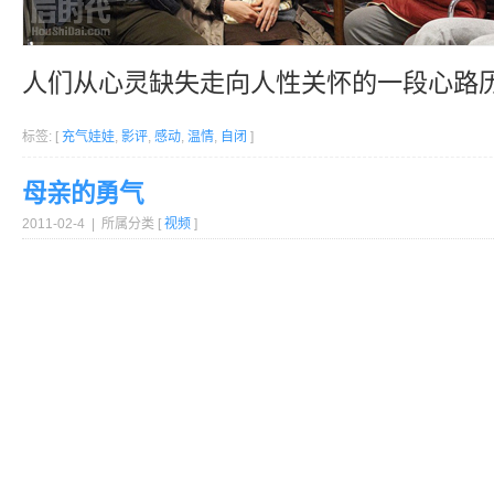
人们从心灵缺失走向人性关怀的一段心路
标签: [
充气娃娃
,
影评
,
感动
,
温情
,
自闭
]
母亲的勇气
2011-02-4 | 所属分类 [
视频
]