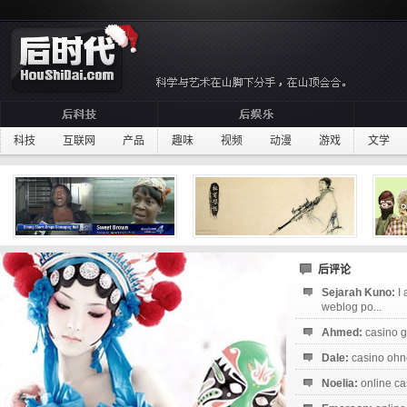
科技
互联网
产品
趣味
视频
动漫
游戏
文学
后评论
Sejarah Kuno:
I
weblog po...
Ahmed:
casino g
Dale:
casino ohne
Noelia:
online ca