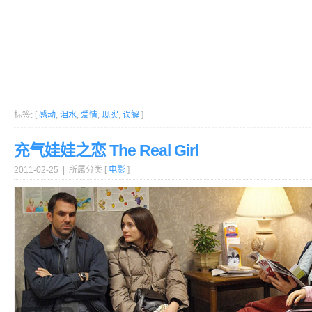
标签: [
感动
,
泪水
,
爱情
,
现实
,
误解
]
充气娃娃之恋 The Real Girl
2011-02-25 | 所属分类 [
电影
]