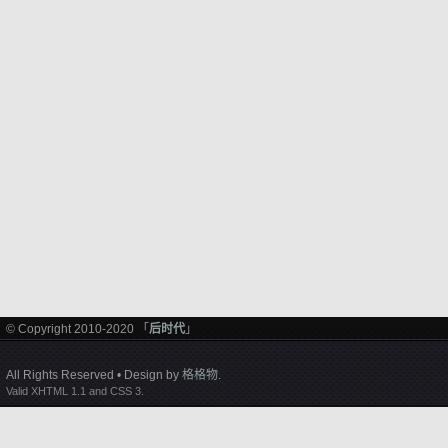
© Copyright 2010-2020 「
后时代
」
All Rights Reserved • Design by
格格物
.
Valid XHTML 1.1 and CSS 3.