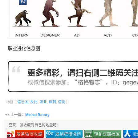
职业
进化
信息图
标签: [
信息图
,
反比
,
职业
,
讽刺
,
进化
]
<< 上一篇：
Michal Batory
喜欢，就收藏到自己的地盘吧：
发条微博收藏
发到腾讯微博
转到豆瓣社区
收