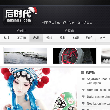
科技
互联网
产品
趣味
视频
动漫
游戏
文学
后评论
Sejarah Kuno:
I
weblog po...
Ahmed:
casino g
Dale:
casino ohne
Noelia:
online ca