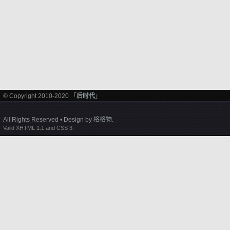
© Copyright 2010-2020 「
后时代
」
All Rights Reserved • Design by
格格物
.
Valid XHTML 1.1 and CSS 3.