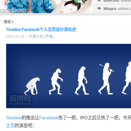
Emerson:
online
Milagro:
online c
Esperanza:
sofo
startguthaben...
‘进化’»
Timeline Facebook个人主页设计进化史
2012-07-22 | 所属分类 [
产品
]
Timeline
的推出让
Facebook
热了一把，IPO之后又热了一把，今
主页
的演变吧：