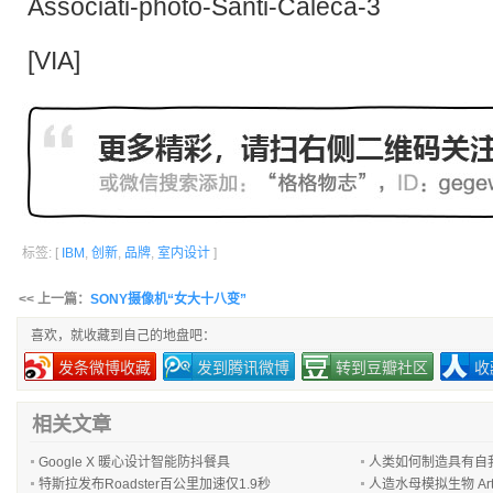
[
VIA
]
标签: [
IBM
,
创新
,
品牌
,
室内设计
]
<< 上一篇：
SONY摄像机“女大十八变”
喜欢，就收藏到自己的地盘吧：
发条微博收藏
发到腾讯微博
转到豆瓣社区
收
相关文章
Google X 暖心设计智能防抖餐具
人类如何制造具有自
特斯拉发布Roadster百公里加速仅1.9秒
人造水母模拟生物 Artifici