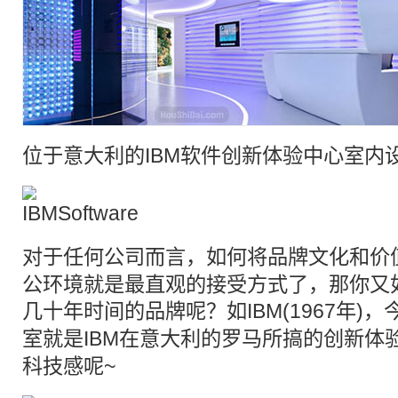
位于意大利的
IBM
软件
创新
体验中心
室内
对于任何公司而言，如何将
品牌
文化和价
公环境就是最直观的接受方式了，那你又
几十年时间的
品牌
呢？如
IBM
(1967年
室就是IBM在意大利的罗马所搞的
创新
体
科技感呢~