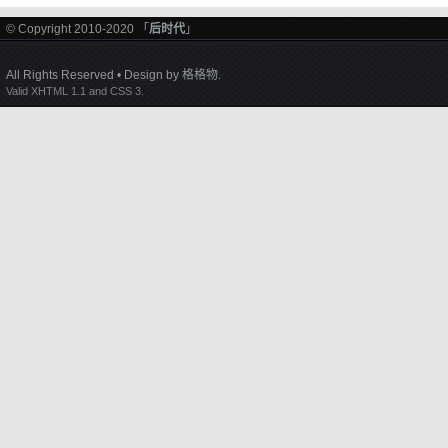
© Copyright 2010-2020 「
后时代
」
All Rights Reserved • Design by
格格物
.
Valid XHTML 1.1 and CSS 3.