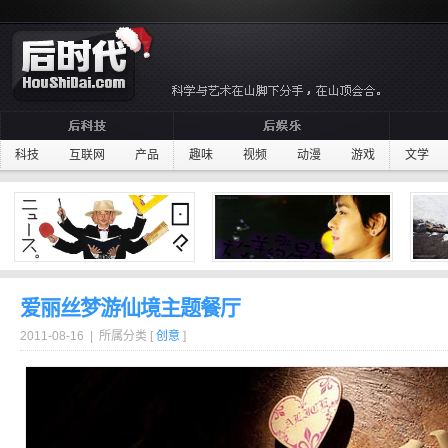
科技
互联网
产品
趣味
视频
动漫
游戏
文学
爱丽丝梦游仙境主题餐厅
2011-08-16 | 所属分类 [
创意
]