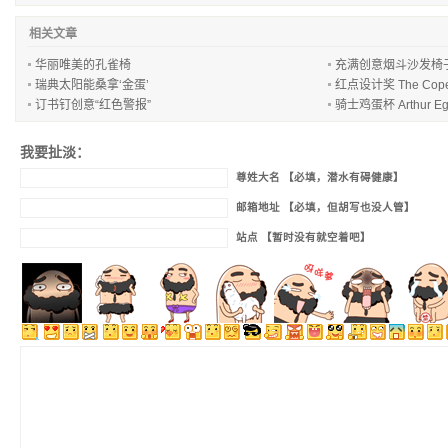
相关文章
华丽唯美的孔雀椅
充满创意烟斗沙发椅
瑞典太阳能桑拿‘金蛋’
红点设计奖 The Cope
订书钉创意“红色警报”
骑士鸡蛋杯 Arthur Eg
我要扯淡：
尊姓大名 【必填，潜水有碍健康】
邮箱地址 【必填，但胡写也没人管】
站点 【暂时没有就空着吧】