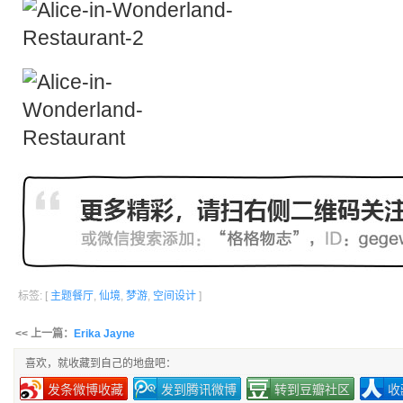
标签: [
主题餐厅
,
仙境
,
梦游
,
空间设计
]
<< 上一篇：
Erika Jayne
喜欢，就收藏到自己的地盘吧：
发条微博收藏
发到腾讯微博
转到豆瓣社区
收