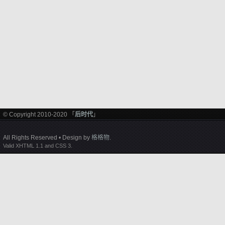
© Copyright 2010-2020 「
后时代
」
All Rights Reserved • Design by
格格物
.
Valid XHTML 1.1 and CSS 3.