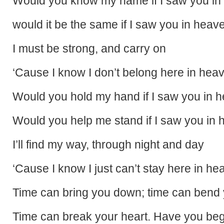
Would you know my name if I saw you i
would it be the same if I saw you in heav
I must be strong, and carry on
‘Cause I know I don’t belong here in hea
Would you hold my hand if I saw you in 
Would you help me stand if I saw you in
I’ll find my way, through night and day
‘Cause I know I just can’t stay here in h
Time can bring you down; time can bend
Time can break your heart. Have you be