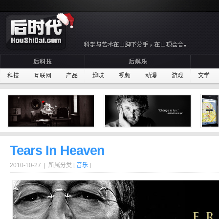
科技
互联网
产品
趣味
视频
动漫
游戏
文学
Tears In Heaven
2010-10-27 | 所属分类 [
音乐
]