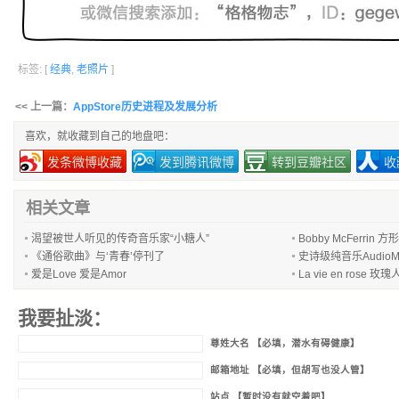
标签: [
经典
,
老照片
]
<< 上一篇：
AppStore历史进程及发展分析
喜欢，就收藏到自己的地盘吧：
发条微博收藏
发到腾讯微博
转到豆瓣社区
收
相关文章
渴望被世人听见的传奇音乐家“小糖人”
Bobby McFerrin 方
《通俗歌曲》与‘青春’停刊了
史诗级纯音乐AudioMa
爱是Love 爱是Amor
La vie en rose 玫瑰人
我要扯淡：
尊姓大名 【必填，潜水有碍健康】
邮箱地址 【必填，但胡写也没人管】
站点 【暂时没有就空着吧】