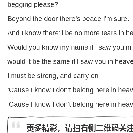
begging please?
Beyond the door there’s peace I’m sure.
And I know there’ll be no more tears in 
Would you know my name if I saw you in
would it be the same if I saw you in heav
I must be strong, and carry on
‘Cause I know I don’t belong here in hea
‘Cause I know I don’t belong here in hea