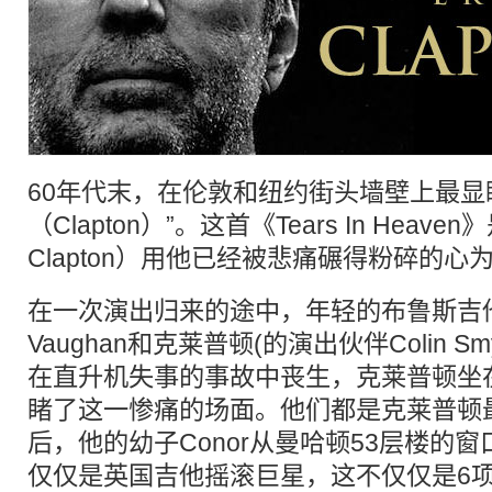
60年代末，在伦敦和纽约街头墙壁上最显
（Clapton）”。这首《Tears In Heave
Clapton）用他已经被悲痛碾得粉碎的
在一次演出归来的途中，年轻的布鲁斯吉他大师S
Vaughan和克莱普顿(的演出伙伴Colin Smyth
在直升机失事的事故中丧生，克莱普顿坐
睹了这一惨痛的场面。他们都是克莱普顿
后，他的幼子Conor从曼哈顿53层楼的
仅仅是英国吉他摇滚巨星，这不仅仅是6