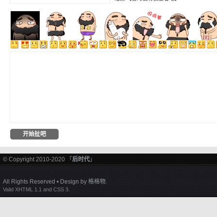
© Copyright 2010-2020 「
后时代
」
All Rights Reserved • Design by
格格物
.
Valid XHTML 1.1 and CSS 3.