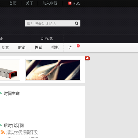
首页
关于
加入收藏
RSS
创意
时尚
性感
摄影
诗
时间生命
后时代订阅
通过rss阅读器订阅: