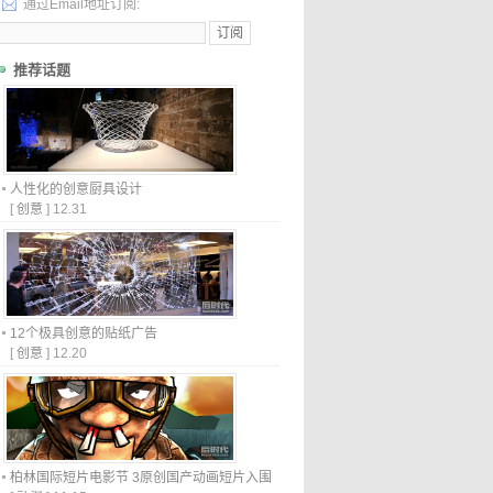
通过Email地址订阅:
推荐话题
人性化的创意厨具设计
[
创意
]
12.31
12个极具创意的贴纸广告
[
创意
]
12.20
柏林国际短片电影节 3原创国产动画短片入围