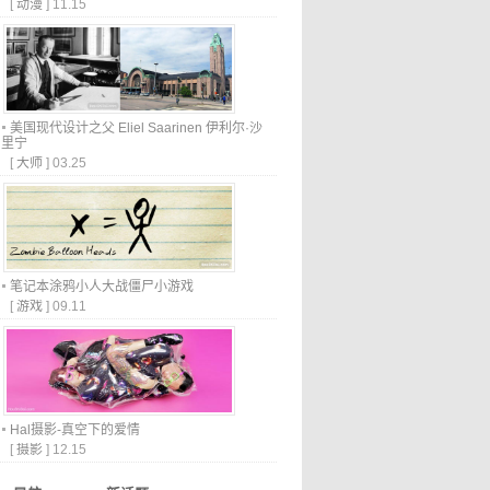
[
动漫
]
11.15
美国现代设计之父 Eliel Saarinen 伊利尔·沙
里宁
[
大师
]
03.25
笔记本涂鸦小人大战僵尸小游戏
[
游戏
]
09.11
Hal摄影-真空下的爱情
[
摄影
]
12.15