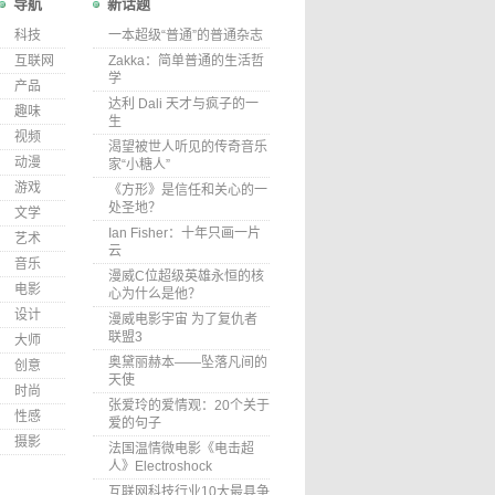
导航
新话题
科技
一本超级“普通”的普通杂志
互联网
Zakka：简单普通的生活哲
学
产品
达利 Dali 天才与疯子的一
趣味
生
视频
渴望被世人听见的传奇音乐
动漫
家“小糖人”
游戏
《方形》是信任和关心的一
处圣地？
文学
Ian Fisher：十年只画一片
艺术
云
音乐
漫威C位超级英雄永恒的核
电影
心为什么是他？
设计
漫威电影宇宙 为了复仇者
联盟3
大师
奥黛丽赫本——坠落凡间的
创意
天使
时尚
张爱玲的爱情观：20个关于
性感
爱的句子
摄影
法国温情微电影《电击超
人》Electroshock
互联网科技行业10大最具争