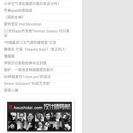
小米空气净化器是抄袭日本设计吗？
苹果ipad创意贴纸
《厕所女神》
蒙特里安 Piet Mondrian
12岁的app开发者Thomas Suarez TED演
讲
“中国最具人文气质的建筑家”王澍
赛德克·巴莱《Seediq Bale》“真正的人”
潘霜霜
伊丽莎白泰勒经典杂志封面
熔炉：一部改变韩国国家的影片
80种我爱你“I love you”的说法
Simon Schubert “折纸艺术家”
爱情人偶