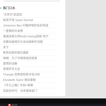
热门口水
“次世代”武道馆
极其平常 Super Normal
Johannes Itten 约翰伊顿的色彩构成
一星期的伙食费
美国涂鸦大师Keith Haring凯斯·哈宁
京都动画揭示日本动画制作流程
关于
新奇创意的错位摄影
呐喊：为了中国曾经的摇滚
爱情的误解
表情符号大全
Triangle 恐怖游轮影评及分析
Elizabeth Taylor 艳后泰勒
《平凡之路》朴树+韩寒
后励志时代：当幸福来敲门
RSS