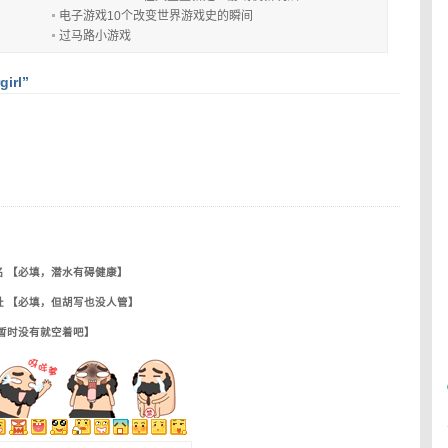
电子游戏10个改变世界游戏史的瞬间
过马路小游戏
irl”
名 【必填，潜水有碍健康】
址 【必填，但胡写也没人管】
【暂时没有就空着吧】