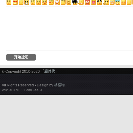
© Copyright 2010-2020 「
后时代
」
All Rights Reserved • Design by
格格物
.
Valid XHTML 1.1 and CSS 3.