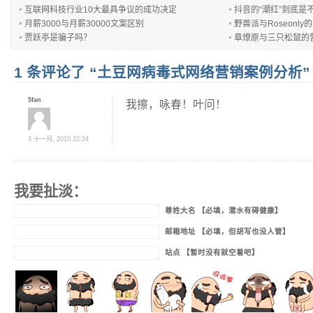
互联网科技行业10大最具争议的成功决定
抖音的“潮红”到底是
月薪3000与月薪30000文案区别
野兽派与Roseonl
贾跃亭是骗子吗？
章燎原与三只松鼠的
1 条评论了 “土豆网病毒式网络营销案例分析”
5fan
我擦，咏春！叶问！
3 十一月, 2010 22:24
我要扯淡：
尊姓大名 【必填，潜水有碍健康】
邮箱地址 【必填，但胡写也没人管】
站点 【暂时没有就空着吧】