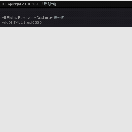
© Copyright 2010-2020 「
后时代
」
All Rights Reserved • Design by
格格物
.
Valid XHTML 1.1 and CSS 3.