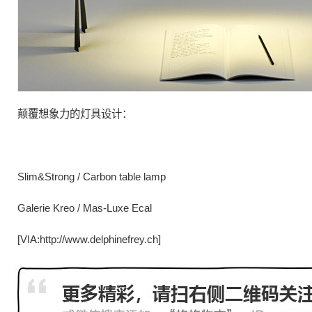
颠覆
想象力的
灯具
设计：
Slim&Strong / Carbon table lamp
Galerie Kreo / Mas-Luxe Ecal
[VIA:http://www.delphinefrey.ch]