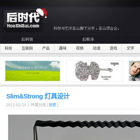
科技
互联网
产品
趣味
视频
动漫
游戏
文学
Slim&Strong 灯具设计
2011-02-14 | 所属分类 [
创意
]