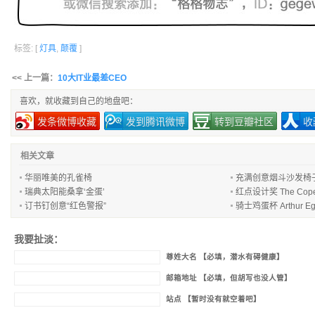
标签: [
灯具
,
颠覆
]
<< 上一篇：
10大IT业最差CEO
喜欢，就收藏到自己的地盘吧：
发条微博收藏
发到腾讯微博
转到豆瓣社区
收
相关文章
华丽唯美的孔雀椅
充满创意烟斗沙发椅
瑞典太阳能桑拿‘金蛋’
红点设计奖 The Cope
订书钉创意“红色警报”
骑士鸡蛋杯 Arthur Eg
我要扯淡：
尊姓大名 【必填，潜水有碍健康】
邮箱地址 【必填，但胡写也没人管】
站点 【暂时没有就空着吧】