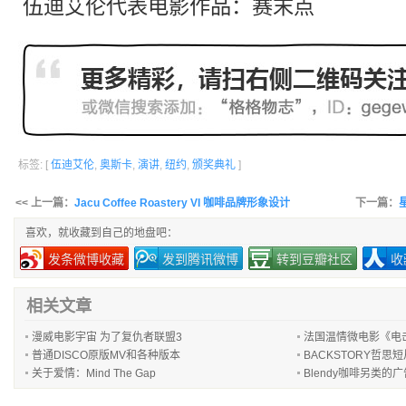
伍迪艾伦代表电影作品：
赛末点
标签: [
伍迪艾伦
,
奥斯卡
,
演讲
,
纽约
,
颁奖典礼
]
<< 上一篇：
Jacu Coffee Roastery VI 咖啡品牌形象设计
下一篇：
星
喜欢，就收藏到自己的地盘吧：
发条微博收藏
发到腾讯微博
转到豆瓣社区
收
相关文章
漫威电影宇宙 为了复仇者联盟3
法国温情微电影《电击超人
普通DISCO原版MV和各种版本
BACKSTORY哲思
关于爱情：Mind The Gap
Blendy咖啡另类的