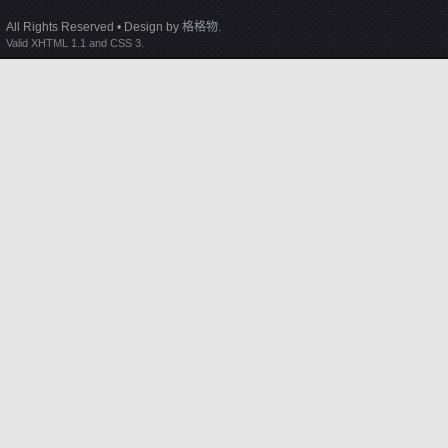
All Rights Reserved • Design by
格格物
.
Valid XHTML 1.1 and CSS 3.