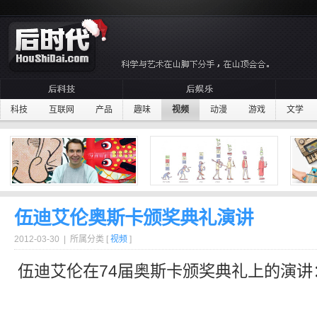
科技
互联网
产品
趣味
视频
动漫
游戏
文学
伍迪艾伦奥斯卡颁奖典礼演讲
2012-03-30 | 所属分类 [
视频
]
伍迪艾伦
在74届
奥斯卡
颁奖典礼
上的
演讲