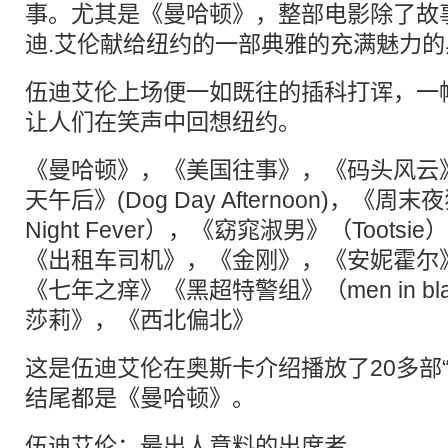
事。尤其是《曼哈顿》，整部电影除了故
迪.艾伦献给纽约的一部典雅的充满魅力
伍迪艾伦上场便一如既往的插科打诨，一
让人们在笑声中回想纽约。
《曼哈顿》，《美国往事》，《码头风云
天午后》(Dog Day Afternoon)，《周末夜
Night Fever），《窈窕淑男》（Toots
《出租车司机》，《金刚》，《安妮霍尔
《七年之痒》《黑超特警组》（men in b
莎莉》，《西北偏北》
这是伍迪艾伦在奥斯卡介绍播放了20多部
结尾都是《曼哈顿》。
伍迪艾伦：最出人意料的出席者