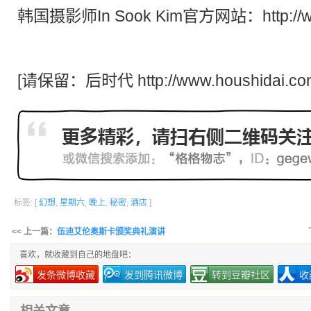
韩国摄影师In Sook Kim官方网站：
http:/
[请保留：
后时代
http://www.houshidai.co
标签: [
幻想
,
星期六
,
晚上
,
秘密
,
酒店
]
<< 上一篇：
伍迪艾伦奥斯卡颁奖典礼演讲
喜欢，就收藏到自己的地盘吧：
发条微博收藏
发到腾讯微博
转到豆瓣社区
收