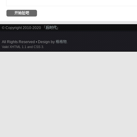
© Copyright 2010-2020 「
后时代
」
All Rights Reserved • Design by
格格物
.
Valid XHTML 1.1 and CSS 3.