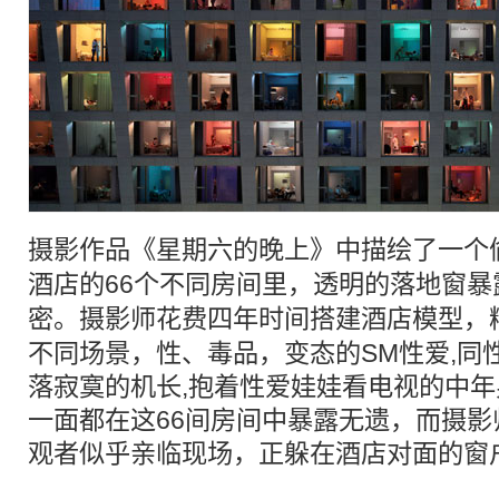
摄影作品《
星期六
的
晚上
》中描绘了一个
酒店
的66个不同房间里，透明的落地窗暴
密
。摄影师花费四年时间搭建
酒店
模型，
不同场景，性、毒品，变态的SM性爱,同性恋
落寂寞的机长,抱着性爱娃娃看电视的中
一面都在这66间房间中暴露无遗，而摄
观者似乎亲临现场，正躲在酒店对面的窗