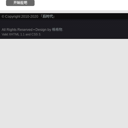
© Copyright 2010-2020 「
后时代
」
All Rights Reserved • Design by
格格物
.
Valid XHTML 1.1 and CSS 3.