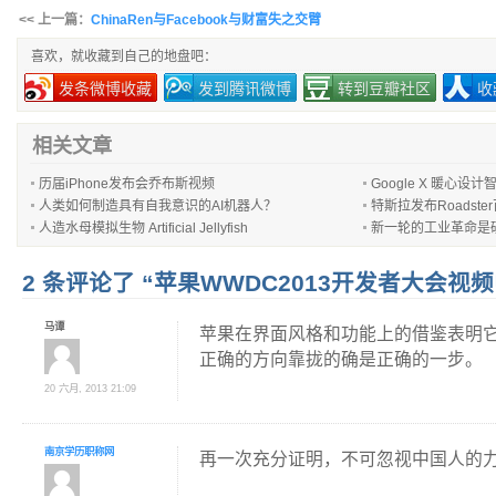
<< 上一篇：
ChinaRen与Facebook与财富失之交臂
喜欢，就收藏到自己的地盘吧：
发条微博收藏
发到腾讯微博
转到豆瓣社区
收
相关文章
历届iPhone发布会乔布斯视频
Google X 暖心设
人类如何制造具有自我意识的AI机器人？
特斯拉发布Roadste
人造水母模拟生物 Artificial Jellyfish
新一轮的工业革命是
2 条评论了 “苹果WWDC2013开发者大会视
马谭
苹果在界面风格和功能上的借鉴表明它
正确的方向靠拢的确是正确的一步。
20 六月, 2013 21:09
南京学历职称网
再一次充分证明，不可忽视中国人的