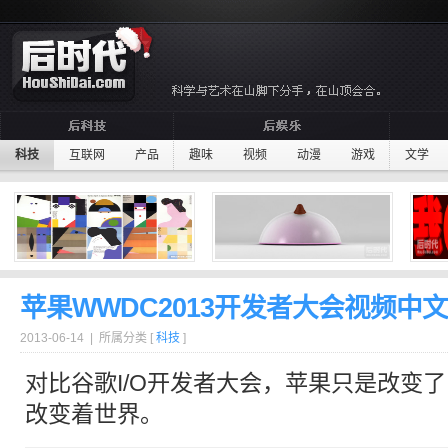
科技
互联网
产品
趣味
视频
动漫
游戏
文学
苹果WWDC2013开发者大会视频中
2013-06-14 | 所属分类 [
科技
]
对比
谷歌I/O开发者大会
，
苹果
只是改变了
改变着世界。