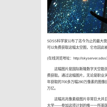
SDSS科学家公布了迄今为止的最大
夜
可以免费获取这幅
太空
图，它也因此被
(在线浏览地址：
http://skyserver.sdss3
这幅图片是国际斯隆数字天空勘测计划-I
费获取。通过这幅图片，无论是职业天
年获取的700多万幅280万像素的图
万亿。
这幅兆兆像素级图片非常巨大并且细
大学——参加这项计划的唯一一所英国