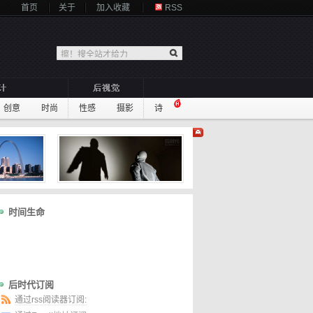
首页
关于
加入收藏
RSS
创意
时尚
性感
摄影
诗
时间生命
后时代订阅
通过rss阅读器订阅: