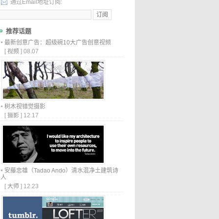
通过Email地址订阅:
推荐话题
最新创意广告：超级碗10大广告创意视频
[
视频
]
08.07
树木视错觉摄影
[
摄影
]
12.17
安藤忠雄（Tadao Ando）清水混净土建筑诗
人
[
大师
]
12.23