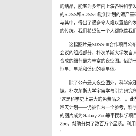
的结晶，能够为多年内上演各种科学发现
的SDSS和SDSS-II勘测计划的
与其中，得出了很多令人难以置信的
的传统。我们希望每一个人都能像我们
这幅图片是SDSS-III合作项目公
会议的组成部分。朴次茅斯大学发言
合成的细节最为丰富的
夜空
图。借助于
恒星、星系和遥远的类星体。
除了公布最大夜空图外，科学家还
据。朴次茅斯大学宇宙学与引力研究所的
“这是科学史上最大的免费品之一。此
巡天计划——仍被作为一个参考，科学
的图片成为Galaxy Zoo等平民科学
Zoo，帮助分类了数百万个星系。利用
”