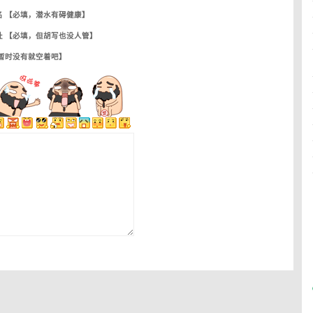
名 【必填，潜水有碍健康】
址 【必填，但胡写也没人管】
【暂时没有就空着吧】