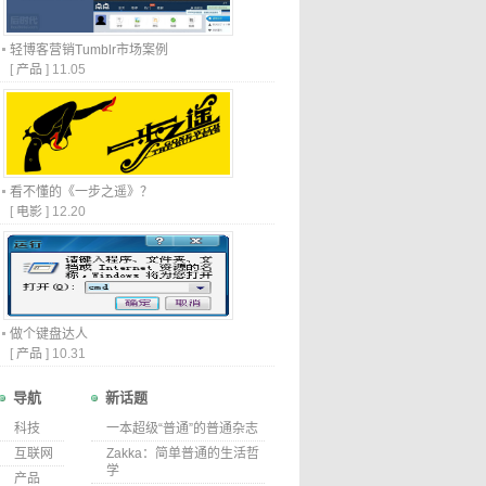
轻博客营销Tumblr市场案例
[
产品
]
11.05
看不懂的《一步之遥》？
[
电影
]
12.20
做个键盘达人
[
产品
]
10.31
导航
新话题
科技
一本超级“普通”的普通杂志
互联网
Zakka：简单普通的生活哲
学
产品