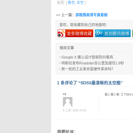
标签: [
夜空
,
太空
]
<< 上一篇：
邵路雅高清写真套图
喜欢，就收藏到自己的地盘吧：
发条微博收藏
发到腾讯微博
相关文章
Google X 暖心设计智能防抖餐具
特斯拉发布Roadster百公里加速仅1.9秒
新一轮的工业革命是硬件革命吗？
1 条评论了 “SDSS最清晰的太空图”
uy
㸔 ِ黃 ِ魸【 T55V
6 二月, 2026 15:04
我要扯淡：