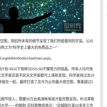
空
图，用前所未有的细节呈现了我们所能看到的宇宙。公众
称之为“科学史上最大的免费品之一”
.org/dr8/en/tools/chart/navi.asp
)。
II(以下简称SDSS-III)不懈努力的结晶，所有人均可免
文学家还是平民天文学家都可上演新发现。科学家将过去10
像拼接在一起，最终打造了迄今为止的最大
夜空
图，像素超过1
节惊人，需要50万台高清晰电视才能完整呈现。朴次茅斯
大学——的鲍勃·尼科勒教授表示：“这幅图片是10多年工作