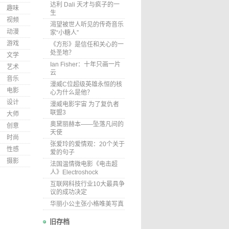
达利 Dali 天才与疯子的一
趣味
生
视频
渴望被世人听见的传奇音乐
动漫
家“小糖人”
游戏
《方形》是信任和关心的一
处圣地？
文学
Ian Fisher：十年只画一片
艺术
云
音乐
漫威C位超级英雄永恒的核
电影
心为什么是他？
设计
漫威电影宇宙 为了复仇者
联盟3
大师
奥黛丽赫本——坠落凡间的
创意
天使
时尚
张爱玲的爱情观：20个关于
性感
爱的句子
摄影
法国温情微电影《电击超
人》Electroshock
互联网科技行业10大最具争
议的成功决定
华丽小公主张小格唯美写真
旧存档