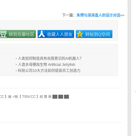
下一篇：
朱锷与深泽直人的设计对话
>>
转到豆瓣社区
收藏人人朋友
转帖到Q空间
人类如何制造具有自我意识的AI机器人？
人造水母模拟生物 Artificial Jellyfish
科技公司10大方法如何提高员工创造力
.CC 】偸 ⚡啪【 T55V.CC 】綄 整 版 ██ ██ ██