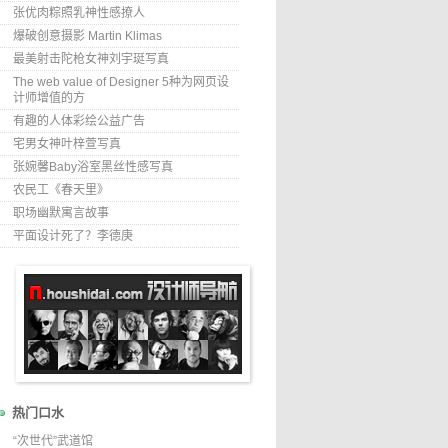
张优肉粽照乳神性感撩人
爆破创意摄影 Martin Klimas
最美射击陀枪女神刘宇珽写真
The web value of Designer 5种为网页设
计师增值的方
有趣的人体彩绘公益广告
宅男女神叶梓萱写真
张婉馨Baby浴室黑丝性感写真
农民工《春天里》
职场幽默寓言故事
平面设计死了？李德庚
热门口水
“次世代”武道馆