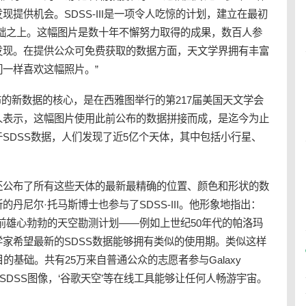
提供机会。SDSS-III是一项令人吃惊的计划，建立在最初
遗产基础之上。这幅图片是数十年不懈努力取得的成果，数百人参
发现。在提供公众可免费获取的数据方面，天文学界拥有丰富
一样喜欢这幅照片。”
布的新数据的核心，是在西雅图举行的第217届美国天文学会
人表示，这幅图片使用此前公布的数据拼接而成，是迄今为止
SDSS数据，人们发现了近5亿个天体，其中包括小行星、
公布了所有这些天体的最新最精确的位置、颜色和形状的数
丹尼尔·托马斯博士也参与了SDSS-III。他形象地指出：
前雄心勃勃的天空勘测计划——例如上世纪50年代的帕洛玛
家希望最新的SDSS数据能够拥有类似的使用期。类似这样
项目的基础。共有25万来自普通公众的志愿者参与Galaxy
SDSS图像，‘谷歌天空’等在线工具能够让任何人畅游宇宙。