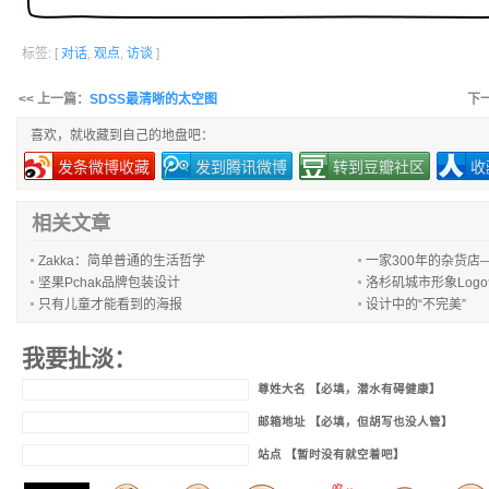
标签: [
对话
,
观点
,
访谈
]
<< 上一篇：
SDSS最清晰的太空图
下
喜欢，就收藏到自己的地盘吧：
发条微博收藏
发到腾讯微博
转到豆瓣社区
收
相关文章
Zakka：简单普通的生活哲学
一家300年的杂货店
坚果Pchak品牌包装设计
洛杉矶城市形象Log
只有儿童才能看到的海报
设计中的“不完美”
我要扯淡：
尊姓大名 【必填，潜水有碍健康】
邮箱地址 【必填，但胡写也没人管】
站点 【暂时没有就空着吧】