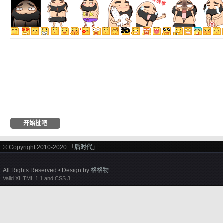
© Copyright 2010-2020 「
后时代
」
All Rights Reserved • Design by
格格物
.
Valid XHTML 1.1 and CSS 3.