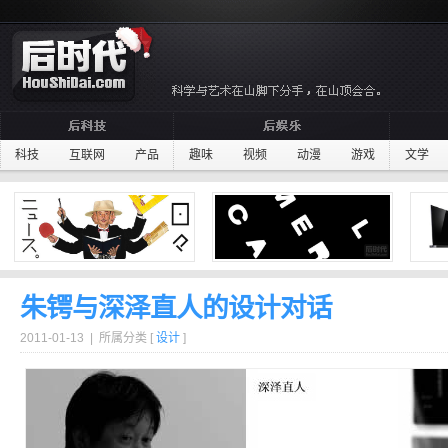
科技
互联网
产品
趣味
视频
动漫
游戏
文学
朱锷与深泽直人的设计对话
2011-01-13 | 所属分类 [
设计
]